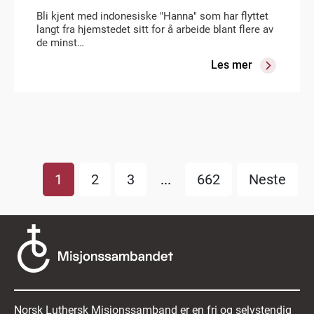
Bli kjent med indonesiske "Hanna" som har flyttet
langt fra hjemstedet sitt for å arbeide blant flere av
de minst…
Les mer
1
2
3
...
662
Neste
Norsk Luthersk Misjonssamband er en fri og selvstendig