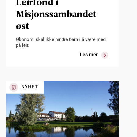
Leirfond i
Misjonssambandet
øst
Økonomi skal ikke hindre barn i å være med
på leir.
Les mer
NYHET