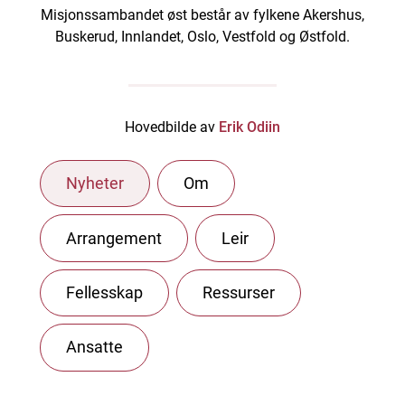
Misjonssambandet øst består av fylkene Akershus,
Buskerud, Innlandet, Oslo, Vestfold og Østfold.
Hovedbilde av
Erik Odiin
Nyheter
Om
Arrangement
Leir
Fellesskap
Ressurser
Ansatte