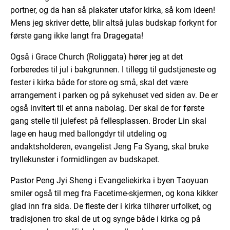
portner, og da han så plakater utafor kirka, så kom ideen!
Mens jeg skriver dette, blir altså julas budskap forkynt for
første gang ikke langt fra Dragegata!
Også i Grace Church (Roliggata) hører jeg at det
forberedes til jul i bakgrunnen. I tillegg til gudstjeneste og
fester i kirka både for store og små, skal det være
arrangement i parken og på sykehuset ved siden av. De er
også invitert til et anna nabolag. Der skal de for første
gang stelle til julefest på fellesplassen. Broder Lin skal
lage en haug med ballongdyr til utdeling og
andaktsholderen, evangelist Jeng Fa Syang, skal bruke
tryllekunster i formidlingen av budskapet.
Pastor Peng Jyi Sheng i Evangeliekirka i byen Taoyuan
smiler også til meg fra Facetime-skjermen, og kona kikker
glad inn fra sida. De fleste der i kirka tilhører urfolket, og
tradisjonen tro skal de ut og synge både i kirka og på