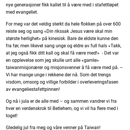
nye generasjoner fikk kallet til å være med i stafettløpet
med evangeliet.
For meg var det veldig sterkt da hele flokken på over 600
reiste seg og sang «Din rikssak Jesus være skal min
største herlighet» på kinesisk. Bare de eldste kunne den
fra før, men likevel sang unge og eldre av full hals «Takk,
at jeg også fikk ditt kall og skal få være med!» - Det var
en opplevelse som jeg skulle unt alle «gamle»
taiwanmisjonærer og misjonsvenner å få være med på. –
Vi har mange unge i rekkene der nå. Som det trengs
visdom, omsorg og villige forbilder i overleveringsfasen
av evangeliestafettpinnen!
Og nå i jula er de alle med – og sammen vandrer vi fra
hver en verdenskrok til Betlehem, og vi vil ha flere med i
toget!
Gledelig jul fra meg og våre venner på Taiwan!