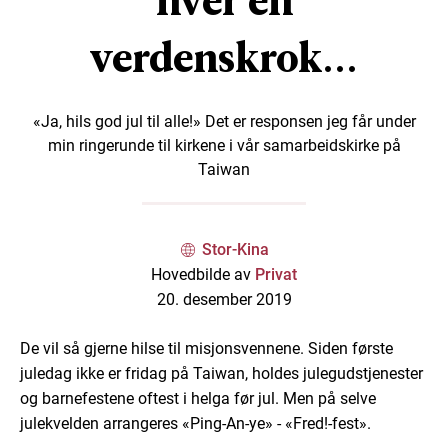
hver en
verdenskrok...
«Ja, hils god jul til alle!» Det er responsen jeg får under
min ringerunde til kirkene i vår samarbeidskirke på
Taiwan
Stor-Kina
Hovedbilde av
Privat
20. desember 2019
De vil så gjerne hilse til misjonsvennene. Siden første
juledag ikke er fridag på Taiwan, holdes julegudstjenester
og barnefestene oftest i helga før jul. Men på selve
julekvelden arrangeres «Ping-An-ye» - «Fred!-fest».