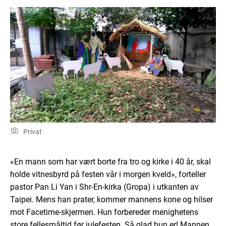
Privat
«En mann som har vært borte fra tro og kirke i 40 år, skal
holde vitnesbyrd på festen vår i morgen kveld», forteller
pastor Pan Li Yan i Shr-En-kirka (Gropa) i utkanten av
Taipei. Mens han prater, kommer mannens kone og hilser
mot Facetime-skjermen. Hun forbereder menighetens
store fellesmåltid før julefesten. Så glad hun er! Mannen