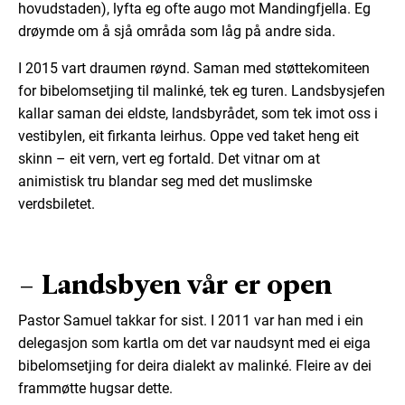
hovudstaden), lyfta eg ofte augo mot Mandingfjella. Eg
drøymde om å sjå områda som låg på andre sida.
I 2015 vart draumen røynd. Saman med støttekomiteen
for bibelomsetjing til malinké, tek eg turen. Landsbysjefen
kallar saman dei eldste, landsbyrådet, som tek imot oss i
vestibylen, eit firkanta leirhus. Oppe ved taket heng eit
skinn – eit vern, vert eg fortald. Det vitnar om at
animistisk tru blandar seg med det muslimske
verdsbiletet.
– Landsbyen vår er open
Pastor Samuel takkar for sist. I 2011 var han med i ein
delegasjon som kartla om det var naudsynt med ei eiga
bibelomsetjing for deira dialekt av malinké. Fleire av dei
frammøtte hugsar dette.