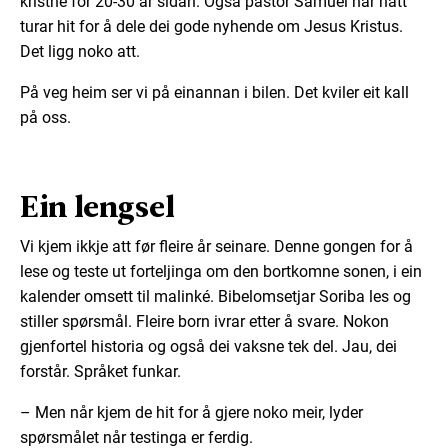
kristne for 20-30 år sidan. Også pastor Samuel har hatt
turar hit for å dele dei gode nyhende om Jesus Kristus.
Det ligg noko att.
På veg heim ser vi på einannan i bilen. Det kviler eit kall
på oss.
Ein lengsel
Vi kjem ikkje att før fleire år seinare. Denne gongen for å
lese og teste ut forteljinga om den bortkomne sonen, i ein
kalender omsett til malinké. Bibelomsetjar Soriba les og
stiller spørsmål. Fleire born ivrar etter å svare. Nokon
gjenfortel historia og også dei vaksne tek del. Jau, dei
forstår. Språket funkar.
– Men når kjem de hit for å gjere noko meir, lyder
spørsmålet når testinga er ferdig.