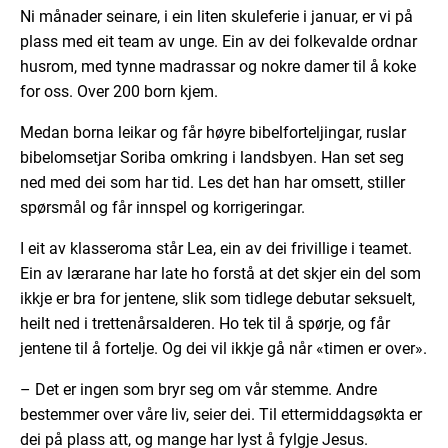
Ni månader seinare, i ein liten skuleferie i januar, er vi på
plass med eit team av unge. Ein av dei folkevalde ordnar
husrom, med tynne madrassar og nokre damer til å koke
for oss. Over 200 born kjem.
Medan borna leikar og får høyre bibelforteljingar, ruslar
bibelomsetjar Soriba omkring i landsbyen. Han set seg
ned med dei som har tid. Les det han har omsett, stiller
spørsmål og får innspel og korrigeringar.
I eit av klasseroma står Lea, ein av dei frivillige i teamet.
Ein av lærarane har late ho forstå at det skjer ein del som
ikkje er bra for jentene, slik som tidlege debutar seksuelt,
heilt ned i trettenårsalderen. Ho tek til å spørje, og får
jentene til å fortelje. Og dei vil ikkje gå når «timen er over».
– Det er ingen som bryr seg om vår stemme. Andre
bestemmer over våre liv, seier dei. Til ettermiddagsøkta er
dei på plass att, og mange har lyst å fylgje Jesus.