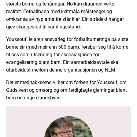
største borna og tenåringar. No kan draumen verte
realitet. Fotballbana med kvitmåla målstenger og
omkransa av nyplanta tre står klar. Ein strådekt hangar
gjev skuggestad til samlingsstund.
Youssouf, leiaren ansvarleg for fotballturneringa på siste
barneleir (med meir enn 500 barn), førebur seg til å kome
til oss som utsending for assosiasjonen for
evangelisering blant barn. Ein samarbeidsavtale skal
utarbeidast mellom denne organisasjonen og NLM.
Det er med takksemd vi ber om forbøn for Youssouf, om
Guds vern og omsorg og om ferdiglagte gjerningar blant
barn og unge i landsbyen.