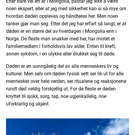
Etter bare vel ett år i Mongolia, påstår jeg ikke å være
noen ekspert, eller at jeg med sikkerhet kan si så mye om
hvordan døden oppleves og håndteres her. Men noen
tanker gjør man seg. Etter det jeg har erfart så langt, er at
døden er en større del av hverdagen i Mongolia enn i
Norge. De fleste man snakker med her, har mistet et
familiemedlem i forholdsvis lav alder. Enten til kreft,
annen sykdom, i en ulykke eller drukket seg til døde.
Døden er en uunngåelig del av alle menneskers liv og
kulturer. Men selv om døden fysisk sett ser lik ut for alle
mennesker over hele verden, ser ritualene og reaksjonene
rundt død veldig forskjellig ut. For de fleste er døden
knyttet til sjokk, sorg, tap, noe ugjenkallelig, noe
uforklarlig og ukjent.