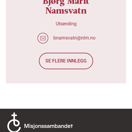
Bjørg Marit
Namsvatn
Utsending
bnamsvatn@nlm.no
SE FLERE INNLEGG