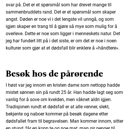
svar på. Det er et spørsmål som har drevet mange til
sammenbruddets rand. Det er et spørsmål som skaper
angst. Døden er noe vi i det lengste vil unngå, og som
igjen skaper en trang til å gjøre så mye som mulig for å
overleve. Dette er noe som ligger i menneskets natur. Det
jeg har fundert litt på i det siste, er om det er noe i noen
kulturer som gjør at et dødsfall blir enklere å «håndtere».
Besøk hos de pårørende
I høst var jeg innom en kristen dame som nettopp hadde
mistet sønnen sin på rundt 25 år. Han hadde lagt seg som
vanlig for å sove om kvelden, men våknet aldri igjen.
Tradisjonen rundt et dødsfall er at alle venner, slekt,
bekjente og naboer kommer på besøk dagene etter
dødsfallet fram til begravelsen. Man kommer innom, sitter
en stund, får en kopp te og noe mat, man gir penger til