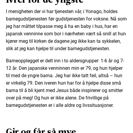
I menigheten der vi har tjenesten vår, i Yonago, holdes
barnegudstjenesten før gudstjenesten for voksne. Nå som
jeg har måttet tilpasse meg å ha en baby i hus, har en
japansk venninne som bor i nærheten vært så snill at hun
kjører meg til kirken de dagene jeg ikke kan ta sykkelen,
slik at jeg kan hjelpe til under barnegudstjenesten.
Barneopplegget er delt inn i to aldersgrupper: 1-6 år og 7-
12 år. Den japanske venninnen min er 79, og hun hjelper
til med de yngre barna. Jeg har ikke tatt feil, altså – hun
er virkelig 79. Den iveren hun har for å hjelpe disse små
barna til å bli kjent med Jesus både inspirerer og smitter
over på meg! Og hun er ikke alene. De frivillige på
barnegudstjenesten er i alle aldre og livssituasjoner.
Gir og får så mye