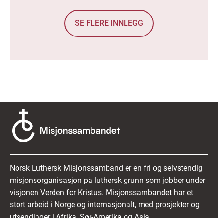
SE FLERE INNLEGG
Norsk Luthersk Misjonssamband er en fri og selvstendig
misjonsorganisasjon på luthersk grunn som jobber under
visjonen Verden for Kristus. Misjonssambandet har et
stort arbeid i Norge og internasjonalt, med prosjekter og
utsendinger i Afrika, Sør-Amerika og Asia.