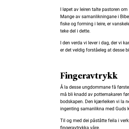
I løpet av leiren talte pastoren 
Mange av samanlikningane i Bibel
fiske og forming i leire, er vanske
teke del i dette.
I den verda vi lever i dag, der vi 
er det veldig forståeleg at desse bi
Fingeravtrykk
Å la desse ungdommane få førsteh
må bli knadd av pottemakaren først
bodskapen. Den kjærleiken vi la n
ingenting samanlikna med Guds kj
Til og med dei påståtte feila i ver
fingeravtrykka våre.