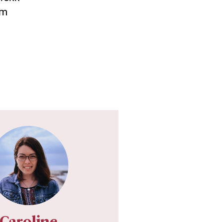
om
Caroline