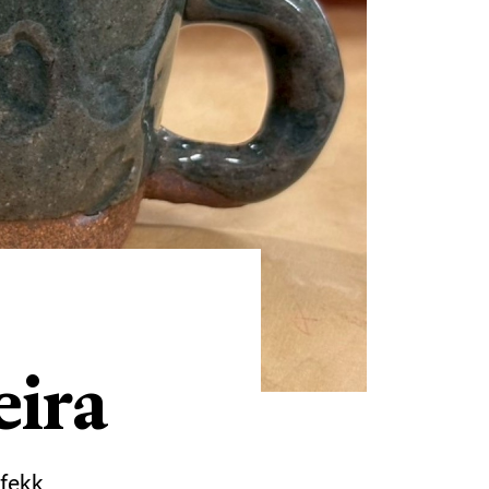
eira
 fekk