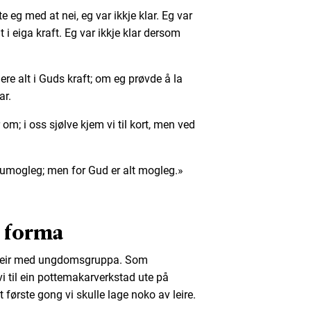
 eg med at nei, eg var ikkje klar. Eg var
t i eiga kraft. Eg var ikkje klar dersom
ere alt i Guds kraft; om eg prøvde å la
ar.
 om; i oss sjølve kjem vi til kort, men ved
 umogleg; men for Gud er alt mogleg.»
r forma
årleir med ungdomsgruppa. Som
 vi til ein pottemakarverkstad ute på
t første gong vi skulle lage noko av leire.