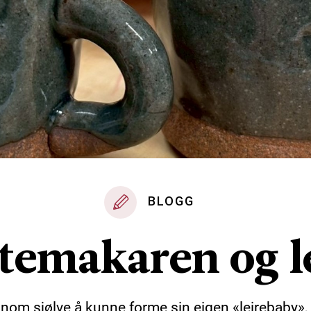
BLOGG
temakaren og l
nom sjølve å kunne forme sin eigen «leirebaby»,