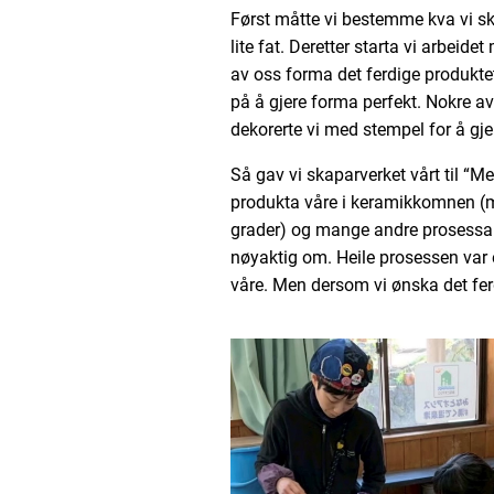
Først måtte vi bestemme kva vi skull
lite fat. Deretter starta vi arbei
av oss forma det ferdige produktet
på å gjere forma perfekt. Nokre av 
dekorerte vi med stempel for å gjer
Så gav vi skaparverket vårt til “M
produkta våre i keramikkomnen (
grader) og mange andre prosessar so
nøyaktig om. Heile prosessen var 
våre. Men dersom vi ønska det ferd