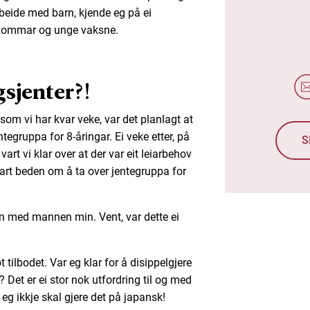
beide med barn, kjende eg på ei
gdommar og unge vaksne.
gsjenter?!
 som vi har kvar veke, var det planlagt at
tegruppa for 8-åringar. Ei veke etter, på
S
rt vi klar over at der var eit leiarbehov
art beden om å ta over jentegruppa for
n med mannen min. Vent, var dette ei
ot tilbodet. Var eg klar for å disippelgjere
 Det er ei stor nok utfordring til og med
g ikkje skal gjere det på japansk!