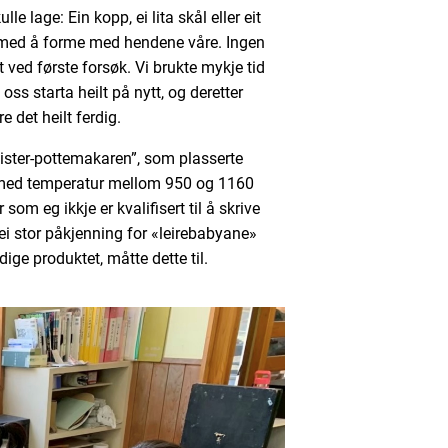
e lage: Ein kopp, ei lita skål eller eit
det med å forme med hendene våre. Ingen
 ved første forsøk. Vi brukte mykje tid
oss starta heilt på nytt, og deretter
e det heilt ferdig.
eister-pottemakaren”, som plasserte
med temperatur mellom 950 og 1160
m eg ikkje er kvalifisert til å skrive
ei stor påkjenning for «leirebabyane»
ige produktet, måtte dette til.