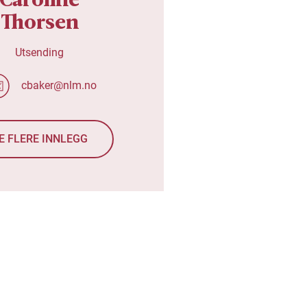
Thorsen
Utsending
cbaker@nlm.no
E FLERE INNLEGG