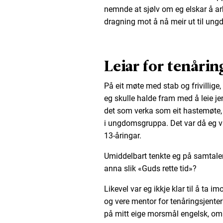
nemnde at sjølv om eg elskar å ar
dragning mot å nå meir ut til un
Leiar for tenårin
På eit møte med stab og frivillige,
eg skulle halde fram med å leie jen
det som verka som eit hastemøte, va
i ungdomsgruppa. Det var då eg v
13-åringar.
Umiddelbart tenkte eg på samtale
anna slik «Guds rette tid»?
Likevel var eg ikkje klar til å ta im
og vere mentor for tenåringsjenter?
på mitt eige morsmål engelsk, om e