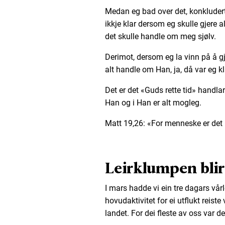
Medan eg bad over det, konkluderte
ikkje klar dersom eg skulle gjere al
det skulle handle om meg sjølv.
Derimot, dersom eg la vinn på å gj
alt handle om Han, ja, då var eg kl
Det er det «Guds rette tid» handlar
Han og i Han er alt mogleg.
Matt 19,26: «For menneske er det
Leirklumpen bli
I mars hadde vi ein tre dagars v
hovudaktivitet for ei utflukt reiste
landet. For dei fleste av oss var de