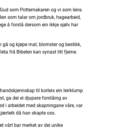
om Gud som Pottemakaren og vi som leira.
en som talar om jordbruk, hagearbeid,
lege å forstå dersom ein ikkje sjølv har
kan gå og kjøpe mat, blomster og bestikk,
leta frå Bibelen kan synast litt fjerne.
andskjennskap til korleis ein leirklump
, ga dei ei djupare forståing av
ed i arbeidet med skapningane våre, var
ærleik då han skapte oss.
ket vårt bar merket av dei unike