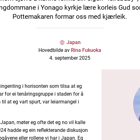
ngdommane i Yonago kyrkje lære korleis Gud s
Pottemakaren formar oss med kjærleik.
Japan
Hovedbilde av
Rina Fukuoka
4. september 2025
 ingenting i horisonten som tilsa at eg
iar for ei tenåringsgruppe i staden for å
il at eg vart spurt, var leiarmangel i
 Japan, møter eg ofte det eg no vil kalle
024 hadde eg ein reflekterande diskusjon
vene eller rollene vi har i Japan. Eg