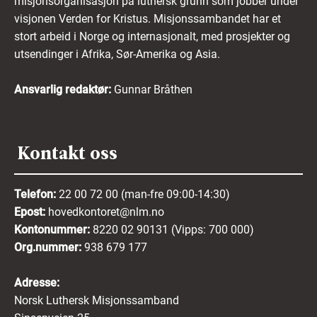
misjonsorganisasjon på luthersk grunn som jobber under
visjonen Verden for Kristus. Misjonssambandet har et
stort arbeid i Norge og internasjonalt, med prosjekter og
utsendinger i Afrika, Sør-Amerika og Asia.
Ansvarlig redaktør:
Gunnar Bråthen
Kontakt oss
Telefon:
22 00 72 00 (man-fre 09:00-14:30)
Epost:
hovedkontoret@nlm.no
Kontonummer:
8220 02 90131 (Vipps: 700 000)
Org.nummer:
938 679 177
Adresse:
Norsk Luthersk Misjonssamband