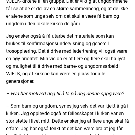
VJELK-kirkene til én gruppe. Det er viktig at ungdommene
får se at de er del av en større sammenheng, og at de ikke
er alene som unge selv om det skulle være få barn og
ungdom i den lokale kirken de går i.
Jeg ønsker også å få utarbeidet materiale som kan
brukes til konfirmasjonsundervisning og generell
trosopplæring. Det å drive med ledertrening vil også være
en høy prioritet. Min visjon er at flere og flere skal ha lyst
og mulighet til å drive med barne- og ungdomsarbeid i
VJELK, og at kirkene kan være en plass for alle
generasjoner.
– Hva har motivert deg til å ta på deg denne oppgaven?
– Som barn og ungdom, synes jeg selv det var kjekt å gå i
kirken. Jeg opplevde også at fellesskapet i kirken var en
stor støtte i livet mitt. Dette ønsker jeg at flere unge skal få
erfare. Jeg har også tenkt at det kan være bra at jeg får