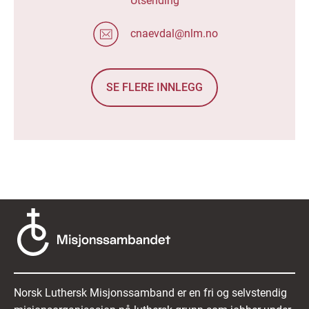
Utsending
cnaevdal@nlm.no
SE FLERE INNLEGG
Norsk Luthersk Misjonssamband er en fri og selvstendig