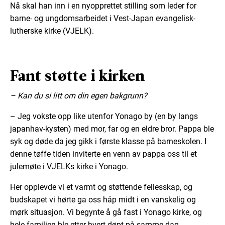
Nå skal han inn i en nyopprettet stilling som leder for
barne- og ungdomsarbeidet i Vest-Japan evangelisk-
lutherske kirke (VJELK).
Fant støtte i kirken
– Kan du si litt om din egen bakgrunn?
– Jeg vokste opp like utenfor Yonago by (en by langs
japanhav-kysten) med mor, far og en eldre bror. Pappa ble
syk og døde da jeg gikk i første klasse på barneskolen. I
denne tøffe tiden inviterte en venn av pappa oss til et
julemøte i VJELKs kirke i Yonago.
Her opplevde vi et varmt og støttende fellesskap, og
budskapet vi hørte ga oss håp midt i en vanskelig og
mørk situasjon. Vi begynte å gå fast i Yonago kirke, og
hele familien ble etter hvert døpt på samme dag.