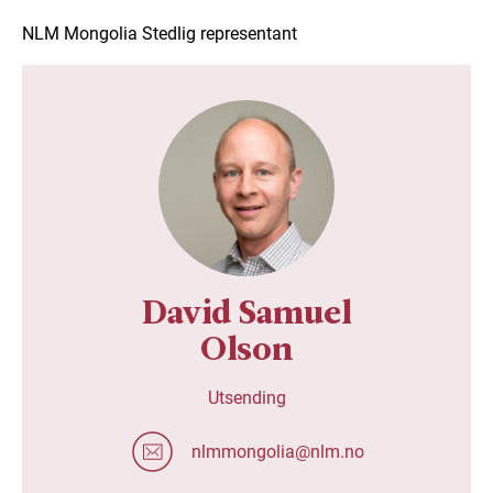
NLM Mongolia Stedlig representant
David Samuel
Olson
Utsending
nlmmongolia@nlm.no