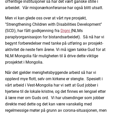
offentlige institusjoner så har det vært ganske stille i
arbeidet. Vår misjonærkonferanse har også blitt utsatt.
Men vi kan glede oss over at vårt nye prosjekt,
"Strengthening Children with Disabilities Development"
(SCD), har fått godkjenning fra
Digni
(NLMs
paraplyorganisasjon for bistandsarbeidet). Så nå har vi
begynt forberedelser med tanke på utføring av prosjekt-
aktivitet de neste fem årene. Vi må igjen takke Gud for at
NLM Mongolia får muligheten til å drive dette viktige
prosjektet i Mongolia.
Når det gjelder menighetsbyggende arbeid så har vi
opplevd mye flott, selv om kirkene er stengte. Spesielt i
vårt arbeid i Vest-Mongolia har vi sett at Gud jobber i
hjertene til de lokale kristne, og det finnes en lengsel etter
å lære mer om Guds ord. Vi har utsendinger som jobber
direkte med dette og det kan være vanskelig med
regelmessige møter på grunn av corona-situasjonen, men