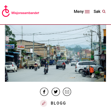
Søk
Meny
BLOGG