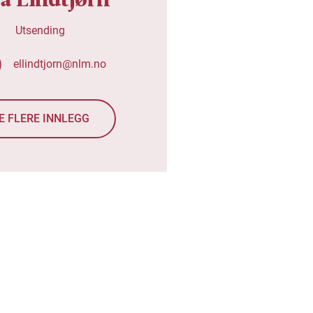
Utsending
ellindtjorn@nlm.no
E FLERE INNLEGG