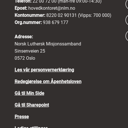
Telefon:
22 00 72 00 (man-fre 09:00-14:30)
Epost:
hovedkontoret@nlm.no
Kontonummer:
8220 02 90131 (Vipps: 700 000)
Org.nummer:
938 679 177
Adresse:
Norsk Luthersk Misjonssamband
Sinsenveien 25
0572 Oslo
Les vår personvernerklæring
Redegjørelse om Åpenhetsloven
Gå til Min Side
Gå til Sharepoint
Presse