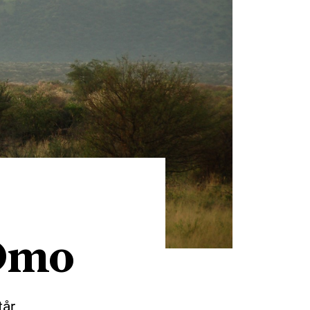
-Omo
tår