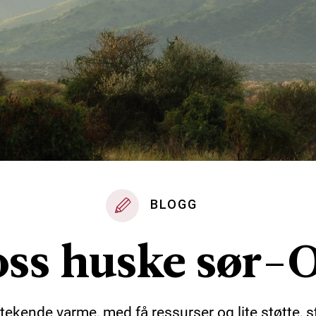
BLOGG
oss huske sør
stekende varme, med få ressurser og lite støtte, s