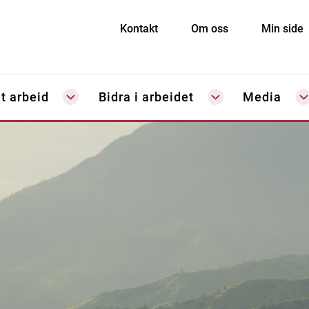
Kontakt
Om oss
Min side
t arbeid
Bidra i arbeidet
Media