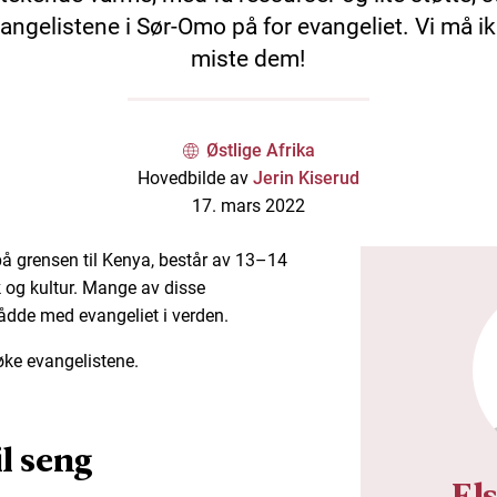
angelistene i Sør-Omo på for evangeliet. Vi må i
miste dem!
Østlige Afrika
Hovedbilde av
Jerin Kiserud
17. mars 2022
 på grensen til Kenya, består av 13–14
k og kultur. Mange av disse
ådde med evangeliet i verden.
søke evangelistene.
l seng
El