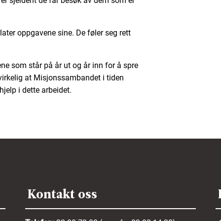
t er sjeldent de får besøk av dem som er
later oppgavene sine. De føler seg rett
ne som står på år ut og år inn for å spre
virkelig at Misjonssambandet i tiden
jelp i dette arbeidet.
Kontakt oss