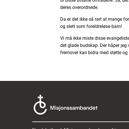
til disse utsatte områdene. Ja, de
deres overordnede.
Da er det ikke så rart at mange for
og slett som foreldreløse barn!
Vi må ikke miste disse evangeliste
det glade budskap. Der håper jeg 
fremover kan bidra med støtte og h