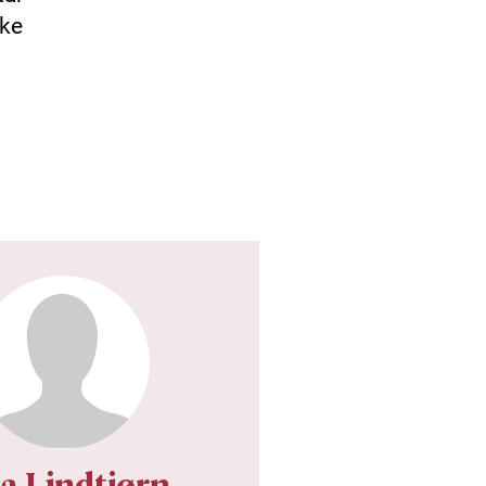
kke
sa Lindtjørn