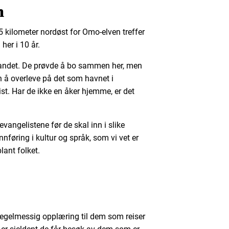
n
25 kilometer nordøst for Omo-elven treffer
her i 10 år.
øylandet. De prøvde å bo sammen her, men
en å overleve på det som havnet i
t. Har de ikke en åker hjemme, er det
 evangelistene før de skal inn i slike
nnføring i kultur og språk, som vi vet er
lant folket.
i regelmessig opplæring til dem som reiser