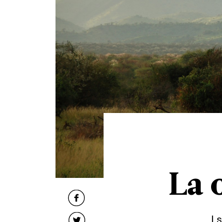
La 
I 