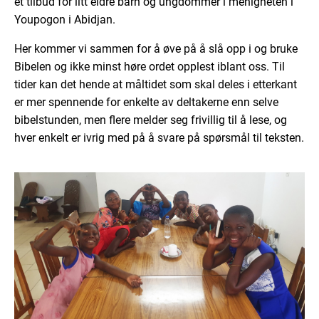
et tilbud for litt eldre barn og ungdommer i menigheten i
Youpogon i Abidjan.
Her kommer vi sammen for å øve på å slå opp i og bruke
Bibelen og ikke minst høre ordet opplest iblant oss. Til
tider kan det hende at måltidet som skal deles i etterkant
er mer spennende for enkelte av deltakerne enn selve
bibelstunden, men flere melder seg frivillig til å lese, og
hver enkelt er ivrig med på å svare på spørsmål til teksten.