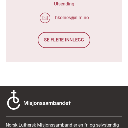
Utsending
hkolnes@nlm.no
SE FLERE INNLEGG
Norsk Luthersk Misjonssamband er en fri og selvstendig