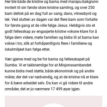
Her ble både de kristne og barna med marapu-bakgrunn
invitert til sin første store kristne samling, og over 250
barn deltok på en dag full av sang, dans, vitnesbyrd og
lek. Ved slutten av dagen var det flere barn som fortalte
for første gang at de ville følge Jesus. Heldigvis sto et
godt fellesskap av engasjerte kristne voksne klare for å
følge dem videre, møte familien og bidra til at barna kan
vokse i tro, slik at forhåpentligvis flere i familiene og
lokalmiljøet kan følge etter.
Vær gjerne med og be for barna og fellesskapet på
Sumba. Vi er takknemlige for at Misjonssambandet
kunne bidra med støtte, både økonomisk og på andre
måter, der det var nødvendig, og at de kristne nå er klare
for å bære arbeidet selv. Da kan vi gå videre til andre
områder, det er jo nærmere 17 499 øyer igjen.