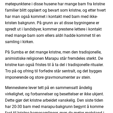
møtepunktene i disse husene har mange barn fra kristne
familier blitt opplært og bevart som kristne, og etter hvert
har man også kommet i kontakt med barn med ikke-
kristen bakgrunn. På grunn av at disse bygningene er
spredt ut i landsbyer, kommer prestene lettere i kontakt
med mange barn som ellers aldri hadde kommet til en
samling i kirken.
På Sumba er det mange kristne, men den tradisjonelle,
animistiske religionen Marapu står fremdeles sterkt. De
kristne kan også fristes til å ta del i tradisjonelle ritualer.
Tro på og ofring til forfedre står sentralt, og det bygges
imponerende og store gravmonumenter av stein.
Menneskene lever tett på en sammensatt åndelig
virkelighet, og forbannelser og besettelser er ikke ukjent.
Dette gjør det kristne arbeidet vanskelig. Den siste tiden
har 20-30 barn med marapu-bakgrunn begynt å komme
fast til kristne barnesamlinger, men de møter motstand i