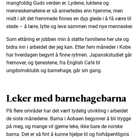
mangfoldig Guds verden er. Lydene, luktene og
menneskemøtene er så annerledes enn hjemme, men
midt i alt det fremmede finnes en dyp glede i å få være til
stede – å lære, lytte og leve sammen med nye mennesker.
Som ettåring er jobben min å støtte familiene her ute og
bidra inn i arbeidet der jeg kan. Etter fem måneder i Kobe
har hverdagen begynt å finne rytmen. Japanskstudiet går
fremover, og tjenestene, fra English Café til
ungdomsklubb og barnehage, går sin gang.
Leker med barnehagebarna
På flere områder har det vært tydelig utvikling i arbeidet
de siste månedene. Barna i Aobaen begynner å bli trygge
på meg, og mange vil gjerne leke, ikke bare de norske
barna. Det er så fint å kunne hjelpe til og forhåpentligvis