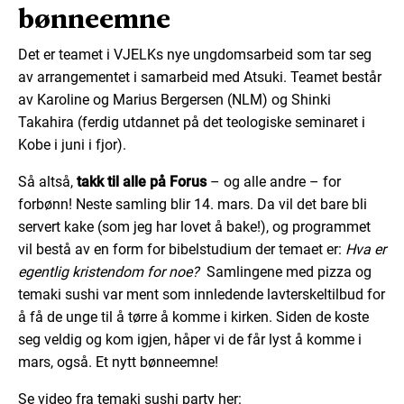
bønneemne
Det er teamet i VJELKs nye ungdomsarbeid som tar seg
av arrangementet i samarbeid med Atsuki. Teamet består
av Karoline og Marius Bergersen (NLM) og Shinki
Takahira (ferdig utdannet på det teologiske seminaret i
Kobe i juni i fjor).
Så altså,
takk til alle på Forus
– og alle andre – for
forbønn! Neste samling blir 14. mars. Da vil det bare bli
servert kake (som jeg har lovet å bake!), og programmet
vil bestå av en form for bibelstudium der temaet er:
Hva er
egentlig kristendom for noe?
Samlingene med pizza og
temaki sushi var ment som innledende lavterskeltilbud for
å få de unge til å tørre å komme i kirken. Siden de koste
seg veldig og kom igjen, håper vi de får lyst å komme i
mars, også. Et nytt bønneemne!
Se video fra temaki sushi party her: