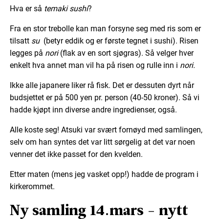
Hva er så
temaki sushi
?
Fra en stor trebolle kan man forsyne seg med ris som er
tilsatt
su
(betyr eddik og er første tegnet i sushi). Risen
legges på
nori
(flak av en sort sjøgras). Så velger hver
enkelt hva annet man vil ha på risen og rulle inn i
nori.
Ikke alle japanere liker rå fisk. Det er dessuten dyrt når
budsjettet er på 500 yen pr. person (40-50 kroner). Så vi
hadde kjøpt inn diverse andre ingredienser, også.
Alle koste seg! Atsuki var svært fornøyd med samlingen,
selv om han syntes det var litt sørgelig at det var noen
venner det ikke passet for den kvelden.
Etter maten (mens jeg vasket opp!) hadde de program i
kirkerommet.
Ny samling 14.mars - nytt