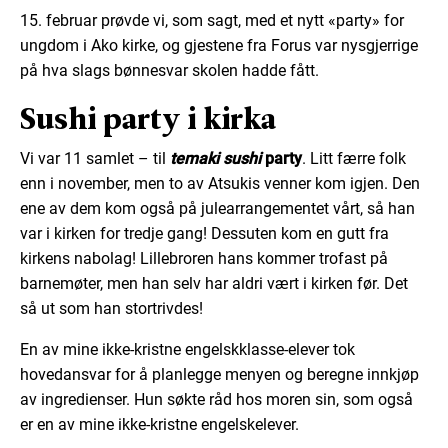
15. februar prøvde vi, som sagt, med et nytt «party» for
ungdom i Ako kirke, og gjestene fra Forus var nysgjerrige
på hva slags bønnesvar skolen hadde fått.
Sushi party i kirka
Vi var 11 samlet – til
temaki sushi
party
. Litt færre folk
enn i november, men to av Atsukis venner kom igjen. Den
ene av dem kom også på julearrangementet vårt, så han
var i kirken for tredje gang! Dessuten kom en gutt fra
kirkens nabolag! Lillebroren hans kommer trofast på
barnemøter, men han selv har aldri vært i kirken før. Det
så ut som han stortrivdes!
En av mine ikke-kristne engelskklasse-elever tok
hovedansvar for å planlegge menyen og beregne innkjøp
av ingredienser. Hun søkte råd hos moren sin, som også
er en av mine ikke-kristne engelskelever.