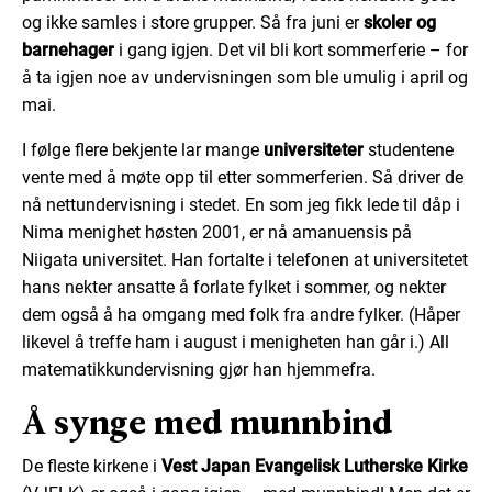
og ikke samles i store grupper. Så fra juni er
skoler og
barnehager
i gang igjen. Det vil bli kort sommerferie – for
å ta igjen noe av undervisningen som ble umulig i april og
mai.
I følge flere bekjente lar mange
universiteter
studentene
vente med å møte opp til etter sommerferien. Så driver de
nå nettundervisning i stedet. En som jeg fikk lede til dåp i
Nima menighet høsten 2001, er nå amanuensis på
Niigata universitet. Han fortalte i telefonen at universitetet
hans nekter ansatte å forlate fylket i sommer, og nekter
dem også å ha omgang med folk fra andre fylker. (Håper
likevel å treffe ham i august i menigheten han går i.) All
matematikkundervisning gjør han hjemmefra.
Å synge med munnbind
De fleste kirkene i
Vest Japan Evangelisk Lutherske Kirke