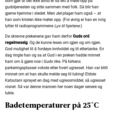
som gjør at det ikke alltid er så lett å møte opp på
gudstjenesten og sitte sammen med folk. Så blir han
gjerne hjemme i stedet. Men
det
plager ham også – at
han som kristen ikke møter opp. (For øvrig er han en ivrig
lytter til radioprogrammene
Lys til hjertene
.)
De skrevne prekenene gav ham derfor
Guds ord
regelmessig
. Og de kunne leses om igjen og om igjen.
God mulighet til å fordøye innholdet og til ettertanke. En
dag ringte han og sa at Gud i en preken hadde minnet
ham om å gjøre noe i Guds rike. På kirkens
parkeringsplasser vokste etter hvert ugresset. Han var blitt
minnet om at han skulle melde seg til luking! Eldste
Katsutani sprayet en dag med ugressmiddel, så ugresset
visnet. Så var denne mannen her noen dager senere og
lukte.
Badetemperaturer på 25°C