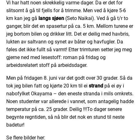
Vi har hatt noen skrekkelig varme dager. Da er det for
slitsomt å gå til fjells for å trimme. Men ved å kjøre 5-6
km kan jeg gå
langs sjøen
(Seto Naikai). Ved å gå t/r to
ganger, blir det en spasertur på ca. 5 km. Mellom turene er
jeg bortom bilen og drikker litt. Det er deilig med havbris,
lukten av saltvann og synet av båter og havfugler. Da
føles det ikke fullt så varmt! Etter trimturen setter jeg meg
gjerne ned med lesestoff: roman på fridag og
arbeidsrelatert stoff på arbeidsdager.
Men på fridagen 8. juni var det godt over 30 grader. Så da
tok jeg bilen fatt og kjørte 20 km til ei
strand
på ei øy i
nabofylket Okayama – den eneste stranda i mils omkrets.
Noen studenter var allerede i vannet, som antagelig hadde
temperatur på ca. 25 grader. Deilig !!!To dager senere
begynte regntiden, så nå blir det nok en stund til neste
badetur!
Se flere bilder her: