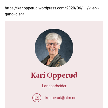
https://kariopperud.wordpress.com/2020/06/11/vi-er-i-
gang-igjen/
Kari Opperud
Landsarbeider
kopperud@nlm.no