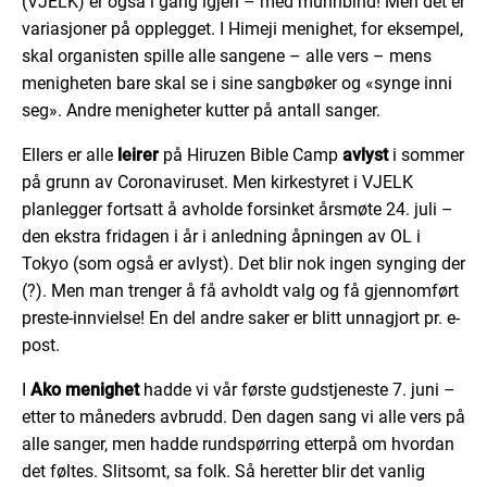
(VJELK) er også i gang igjen – med munnbind! Men det er
variasjoner på opplegget. I Himeji menighet, for eksempel,
skal organisten spille alle sangene – alle vers – mens
menigheten bare skal se i sine sangbøker og «synge inni
seg». Andre menigheter kutter på antall sanger.
Ellers er alle
leirer
på Hiruzen Bible Camp
avlyst
i sommer
på grunn av Coronaviruset. Men kirkestyret i VJELK
planlegger fortsatt å avholde forsinket årsmøte 24. juli –
den ekstra fridagen i år i anledning åpningen av OL i
Tokyo (som også er avlyst). Det blir nok ingen synging der
(?). Men man trenger å få avholdt valg og få gjennomført
preste-innvielse! En del andre saker er blitt unnagjort pr. e-
post.
I
Ako menighet
hadde vi vår første gudstjeneste 7. juni –
etter to måneders avbrudd. Den dagen sang vi alle vers på
alle sanger, men hadde rundspørring etterpå om hvordan
det føltes. Slitsomt, sa folk. Så heretter blir det vanlig