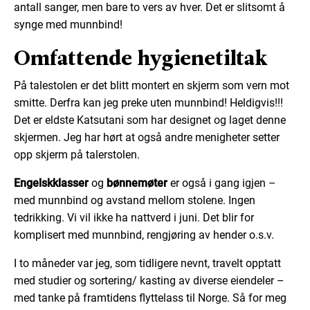
antall sanger, men bare to vers av hver. Det er slitsomt å
synge med munnbind!
Omfattende hygienetiltak
På talestolen er det blitt montert en skjerm som vern mot
smitte. Derfra kan jeg preke uten munnbind! Heldigvis!!!
Det er eldste Katsutani som har designet og laget denne
skjermen. Jeg har hørt at også andre menigheter setter
opp skjerm på talerstolen.
Engelskklasser
og
bønnemøter
er også i gang igjen –
med munnbind og avstand mellom stolene. Ingen
tedrikking. Vi vil ikke ha nattverd i juni. Det blir for
komplisert med munnbind, rengjøring av hender o.s.v.
I to måneder var jeg, som tidligere nevnt, travelt opptatt
med studier og sortering/ kasting av diverse eiendeler –
med tanke på framtidens flyttelass til Norge. Så for meg