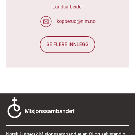
Landsarbeider
kopperud@nlm.no
SE FLERE INNLEGG
Norsk Luthersk Misjonssamband er en fri og selvstendig