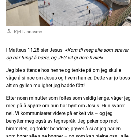
Kjetil Jonasmo
I Matteus 11,28 sier Jesus:
«Kom til meg alle som strever
og har tungt å bære, og JEG vil gi dere hvile!»
Jeg ble sittende hos henne og tenkte på om jeg skulle
våge å si noe om Jesus og hvem han er. Dette var jo tross
alt en gyllen mulighet jeg hadde fått!
Etter noen minutter som føltes som veldig lenge, våger jeg
meg på å spørre om hun har hørt om Jesus. Hun svarer
nei. Vi kommuniserer videre på enkelt vis – og jeg
benytter meg også av tegnspråk. Jeg peker opp mot
himmelen, og folder hendene, prøver å si at jeg har en
som hører alle sine bønner – og som kan hjelpe oss i alle