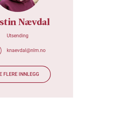
stin Nævdal
Utsending
knaevdal@nlm.no
E FLERE INNLEGG