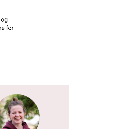
 og
re for