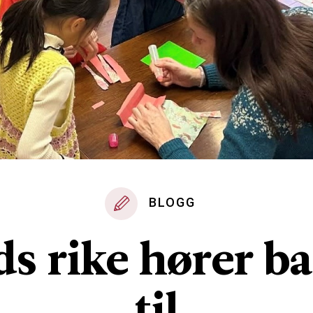
BLOGG
s rike hører b
til