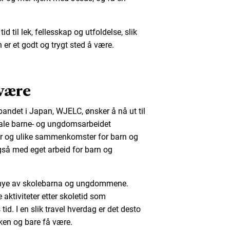
id til lek, fellesskap og utfoldelse, slik
er et godt og trygt sted å være.
 være
ndet i Japan, WJELC, ønsker å nå ut til
nale barne- og ungdomsarbeidet
rer og ulike sammenkomster for barn og
gså med eget arbeid for barn og
s mye av skolebarna og ungdommene.
e aktiviteter etter skoletid som
id. I en slik travel hverdag er det desto
rken og bare få være.