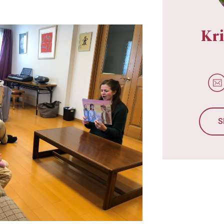
Kri
S