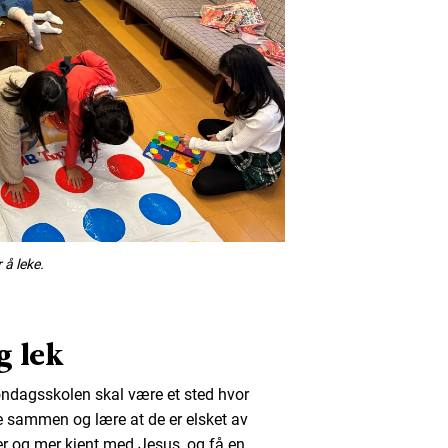
 å leke.
g lek
søndagsskolen skal være et sted hvor
e sammen og lære at de er elsket av
er og mer kjent med Jesus, og få en