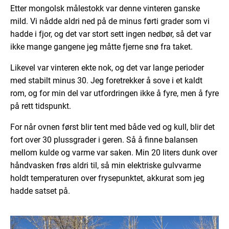
Etter mongolsk målestokk var denne vinteren ganske
mild. Vi nådde aldri ned på de minus førti grader som vi
hadde i fjor, og det var stort sett ingen nedbør, så det var
ikke mange gangene jeg måtte fjerne snø fra taket.
Likevel var vinteren ekte nok, og det var lange perioder
med stabilt minus 30. Jeg foretrekker å sove i et kaldt
rom, og for min del var utfordringen ikke å fyre, men å fyre
på rett tidspunkt.
For når ovnen først blir tent med både ved og kull, blir det
fort over 30 plussgrader i geren. Så å finne balansen
mellom kulde og varme var saken. Min 20 liters dunk over
håndvasken frøs aldri til, så min elektriske gulvvarme
holdt temperaturen over frysepunktet, akkurat som jeg
hadde satset på.