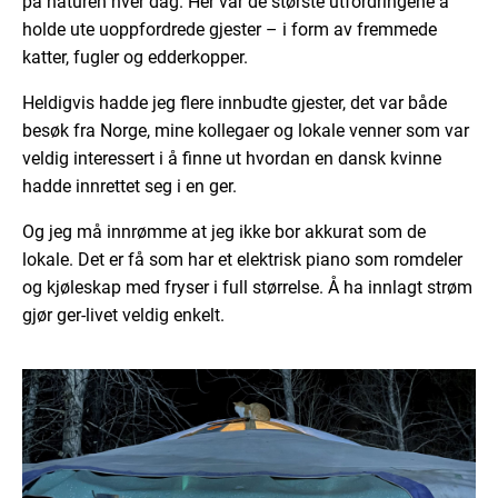
på naturen hver dag. Her var de største utfordringene å
holde ute uoppfordrede gjester – i form av fremmede
katter, fugler og edderkopper.
Heldigvis hadde jeg flere innbudte gjester, det var både
besøk fra Norge, mine kollegaer og lokale venner som var
veldig interessert i å finne ut hvordan en dansk kvinne
hadde innrettet seg i en ger.
Og jeg må innrømme at jeg ikke bor akkurat som de
lokale. Det er få som har et elektrisk piano som romdeler
og kjøleskap med fryser i full størrelse. Å ha innlagt strøm
gjør ger-livet veldig enkelt.