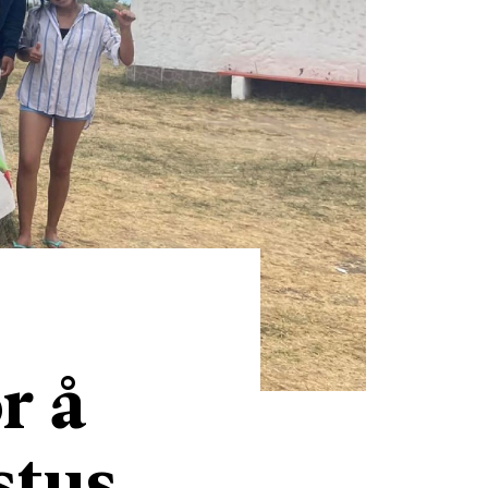
r å
stus