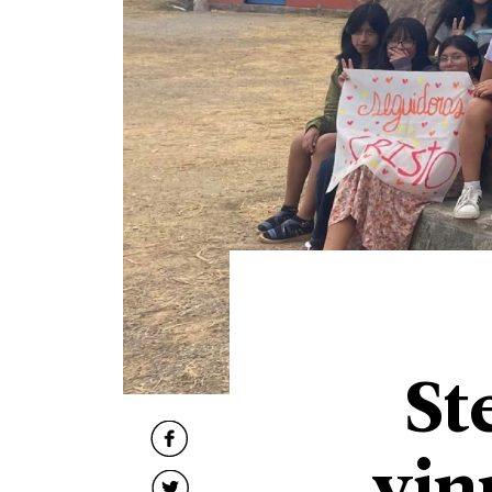
St
vin