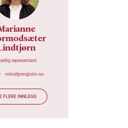
Marianne
ormodsæter
Lindtjørn
tedlig representant
mlindtjorn@nlm.no
E FLERE INNLEGG