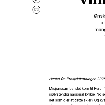
Ønske
ut
mange
Hentet fra Prosjektkatalogen 2025
Misjonssambandet kom til Peru i 19
sjølvstendig nasjonal kyrkje. No se
det som gjer at dette skjer? Og kva