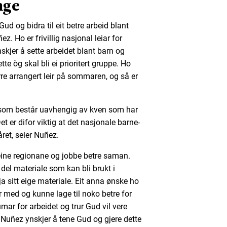
nge
d og bidra til eit betre arbeid blant
z. Ho er frivillig nasjonal leiar for
skjer å sette arbeidet blant barn og
tte òg skal bli ei prioritert gruppe. Ho
rre arrangert leir på sommaren, og så er
d som består uavhengig av kven som har
t er difor viktig at det nasjonale barne-
året, seier Nuñez.
eine regionane og jobbe betre saman.
 del materiale som kan bli brukt i
 sitt eige materiale. Eit anna ønske ho
 med og kunne lage til noko betre for
ar for arbeidet og trur Gud vil vere
. Nuñez ynskjer å tene Gud og gjere dette