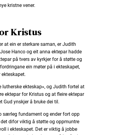
ye kristne vener.
or Kristus
r at ein er sterkare saman, er Judith
se Hanco og eit anna ektepar hadde
epar på tvers av kyrkjer for å støtte og
fordringane ein møter på i ekteskapet,
r ekteskapet.
e lutherske ekteskap», og Judith fortel at
re ektepar for Kristus og at fleire ektepar
et Gud ynskjer å bruke dei til.
o særleg fundament og ender fort opp
 det difor viktig å støtte og oppmuntre
ll i ekteskapet. Det er viktig å jobbe