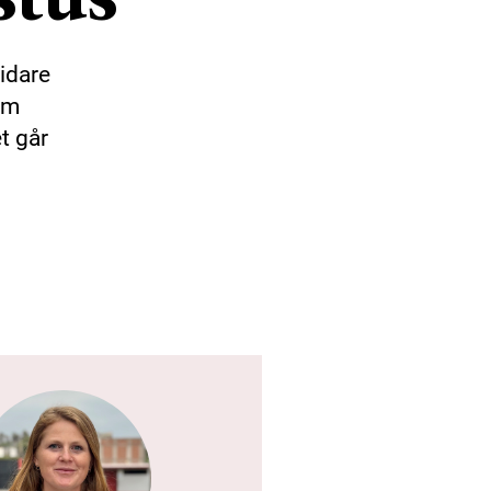
vidare
ram
et går
.