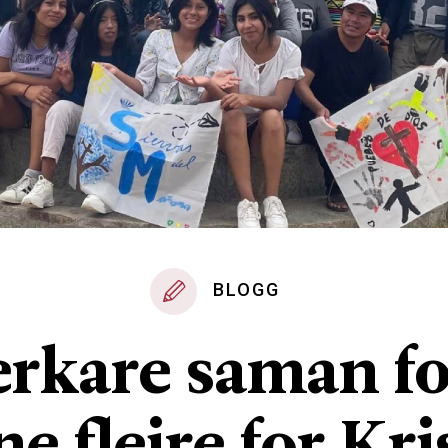
BLOGG
erkare saman fo
ne fleire for Kri