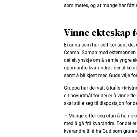
som møtes, og at mange har fått n
Vinne ekteskap f
Ei anna som har sett kor sant det e
Ccama. Saman med ektemannen Jo
dei eit ynskje om å samle yngre ekt
oppmuntre kvarandre i dei ulike ut
samt å bli kjent med Guds vilje fo
Gruppa har dei valt å kalle «kristn
eit hovudmål for dei er å vinne flei
skal stille seg til disposisjon for d
– Mange gifter seg utan å ha nok
med å gå frå kvarandre. For dei er
kvarandre til å ha Gud som grunnvo