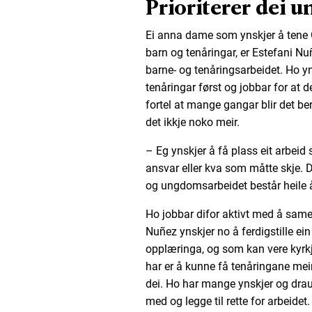
Prioriterer dei u
Ei anna dame som ynskjer å tene Gu
barn og tenåringar, er Estefani Nuñe
barne- og tenåringsarbeidet. Ho yn
tenåringar først og jobbar for at de
fortel at mange gangar blir det be
det ikkje noko meir.
– Eg ynskjer å få plass eit arbei
ansvar eller kva som måtte skje. De
og ungdomsarbeidet består heile 
Ho jobbar difor aktivt med å sam
Nuñez ynskjer no å ferdigstille ein
opplæringa, og som kan vere kyrkja
har er å kunne få tenåringane meir
dei. Ho har mange ynskjer og draum
med og legge til rette for arbeidet