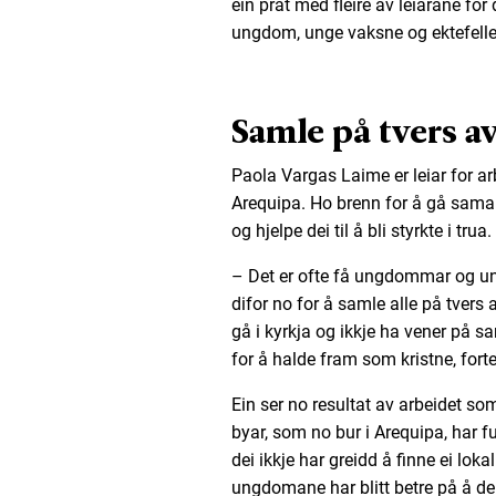
ein prat med fleire av leiarane for 
ungdom, unge vaksne og ektefelle
Samle på tvers a
Paola Vargas Laime er leiar for a
Arequipa. Ho brenn for å gå sam
og hjelpe dei til å bli styrkte i trua.
– Det er ofte få ungdommar og ung
difor no for å samle alle på tvers 
gå i kyrkja og ikkje ha vener på sa
for å halde fram som kristne, forte
Ein ser no resultat av arbeidet som
byar, som no bur i Arequipa, har fun
dei ikkje har greidd å finne ei lokal
ungdomane har blitt betre på å dele 