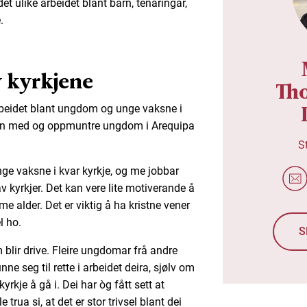
det ulike arbeidet blant barn, tenåringar,
.
v kyrkjene
Th
rbeidet blant ungdom og unge vaksne i
an med og oppmuntre ungdom i Arequipa
S
e vaksne i kvar kyrkje, og me jobbar
av kyrkjer. Det kan vere lite motiverande å
me alder. Det er viktig å ha kristne vener
l ho.
S
 blir drive. Fleire ungdomar frå andre
ne seg til rette i arbeidet deira, sjølv om
kyrkje å gå i. Dei har òg fått sett at
trua si, at det er stor trivsel blant dei