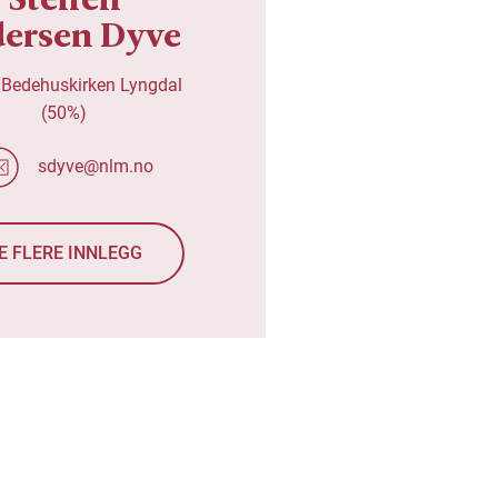
dersen Dyve
 Bedehuskirken Lyngdal
(50%)
sdyve@nlm.no
E FLERE INNLEGG