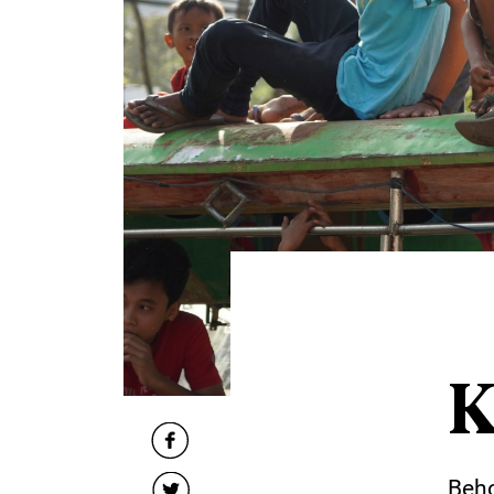
K
Beho