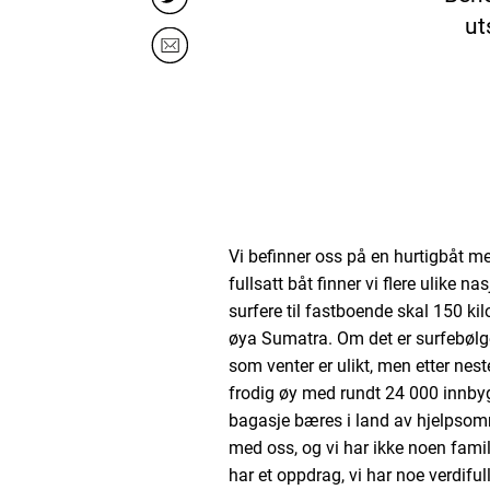
ut
Vi befinner oss på en hurtigbåt m
fullsatt båt finner vi flere ulike na
surfere til fastboende skal 150 ki
øya Sumatra. Om det er surfebølge
som venter er ulikt, men etter neste
frodig øy med rundt 24 000 innby
bagasje bæres i land av hjelpsomm
med oss, og vi har ikke noen famili
har et oppdrag, vi har noe verdifu