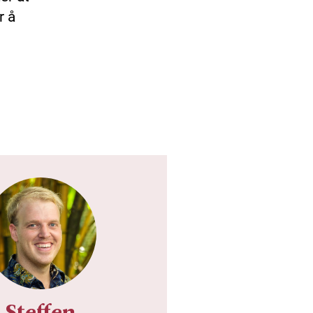
r å
Steffen