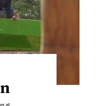
en
er at