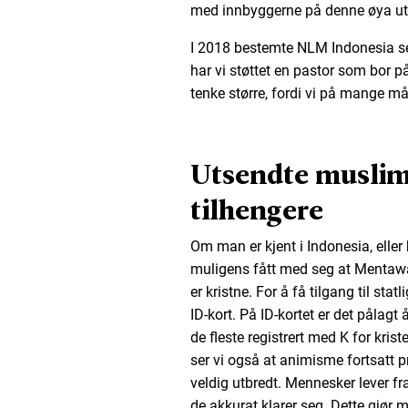
med innbyggerne på denne øya ut
I 2018 bestemte NLM Indonesia seg
har vi støttet en pastor som bor 
tenke større, fordi vi på mange må
Utsendte muslim
tilhengere
Om man er kjent i Indonesia, elle
muligens fått med seg at Mentawai
er kristne. For å få tilgang til stat
ID-kort. På ID-kortet er det pålagt 
de fleste registrert med K for kris
ser vi også at animisme fortsatt 
veldig utbredt. Mennesker lever fr
de akkurat klarer seg. Dette gjør 