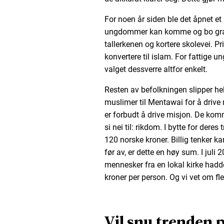
For noen år siden ble det åpnet e
ungdommer kan komme og bo grati
tallerkenen og kortere skolevei. Pr
konvertere til islam. For fattige
valget dessverre altfor enkelt.
Resten av befolkningen slipper helle
muslimer til Mentawai for å drive 
er forbudt å drive misjon. De kom
si nei til: rikdom. I bytte for dere
120 norske kroner. Billig tenker 
før av, er dette en høy sum. I juli 
mennesker fra en lokal kirke hadde
kroner per person. Og vi vet om flere
Vil snu trenden 