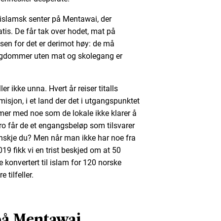
t islamsk senter på Mentawai, der
s. De får tak over hodet, mat på
isen for det er derimot høy: de må
 ungdommer uten mat og skolegang er
r ikke unna. Hvert år reiser titalls
misjon, i et land der det i utgangspunktet
mer med noe som de lokale ikke klarer å
s tro får de et engangsbeløp som tilsvarer
kanskje du? Men når man ikke har noe fra
2019 fikk vi en trist beskjed om at 50
 konvertert til islam for 120 norske
 tilfeller.
på Mentawai