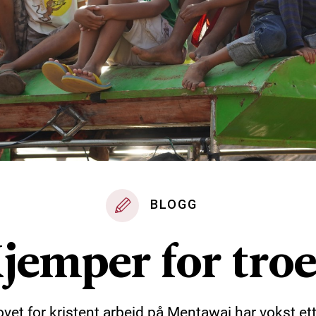
BLOGG
jemper for tro
vet for kristent arbeid på Mentawai har vokst ett