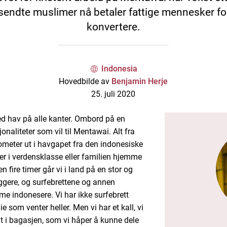
sendte muslimer nå betaler fattige mennesker fo
konvertere.
Indonesia
Hovedbilde av
Benjamin Herje
25. juli 2020
ed hav på alle kanter. Ombord på en
sjonaliteter som vil til Mentawai. Alt fra
lometer ut i havgapet fra den indonesiske
r i verdensklasse eller familien hjemme
n fire timer går vi i land på en stor og
ggere, og surfebrettene og annen
e indonesere. Vi har ikke surfebrett
e som venter heller. Men vi har et kall, vi
llt i bagasjen, som vi håper å kunne dele