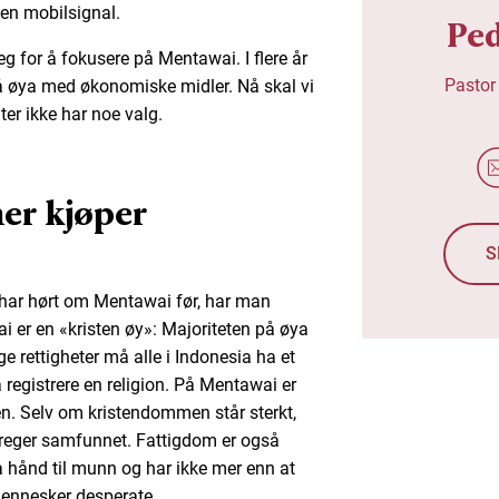
en mobilsignal.
Pe
 for å fokusere på Mentawai. I flere år
Pastor
på øya med økonomiske midler. Nå skal vi
ter ikke har noe valg.
er kjøper
S
r har hørt om Mentawai før, har man
 er en «kristen øy»: Majoriteten på øya
lige rettigheter må alle i Indonesia ha et
å registrere en religion. På Mentawai er
ten. Selv om kristendommen står sterkt,
preger samfunnet. Fattigdom er også
a hånd til munn og har ikke mer enn at
mennesker desperate.