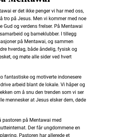
tawai er det ikke penger vi har med oss,
til å tro på Jesus. Men vi kommer med noe
e Gud og verdens frelser. På Mentawai
esamarbeid og barneklubber. I tillegg
isasjoner på Mentawai, og sammen
edre hverdag, både åndelig, fysisk og
sket, og møte alle sider ved hvert
o fantastiske og motiverte indonesere
rive arbeid blant de lokale. Vi håper og
 rekken om å snu den trenden som vi ser
lle mennesker at Jesus elsker dem, døde
så pastoren på Mentawai med
 gutteinternat. Der får ungdommene en
pplæring. Pastoren har allerede et