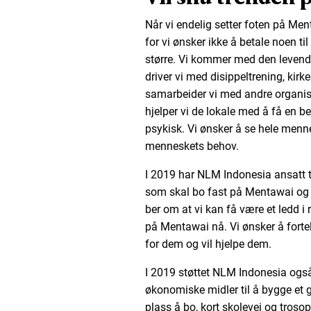
Når vi endelig setter foten på Men
for vi ønsker ikke å betale noen 
større. Vi kommer med den levend
driver vi med disippeltrening, kirk
samarbeider vi med andre organ
hjelper vi de lokale med å få en b
psykisk. Vi ønsker å se hele menne
menneskets behov.
I 2019 har NLM Indonesia ansatt t
som skal bo fast på Mentawai og d
ber om at vi kan få være et ledd i
på Mentawai nå. Vi ønsker å forte
for dem og vil hjelpe dem.
I 2019 støttet NLM Indonesia og
økonomiske midler til å bygge et
plass å bo, kort skolevei og troso