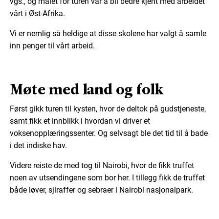
vgs., og målet for turen var å bli bedre kjent med arbeidet
vårt i Øst-Afrika.
Vi er nemlig så heldige at disse skolene har valgt å samle
inn penger til vårt arbeid.
Møte med land og folk
Først gikk turen til kysten, hvor de deltok på gudstjeneste,
samt fikk et innblikk i hvordan vi driver et
voksenopplæringssenter. Og selvsagt ble det tid til å bade
i det indiske hav.
Videre reiste de med tog til Nairobi, hvor de fikk truffet
noen av utsendingene som bor her. I tillegg fikk de truffet
både løver, sjiraffer og sebraer i Nairobi nasjonalpark.