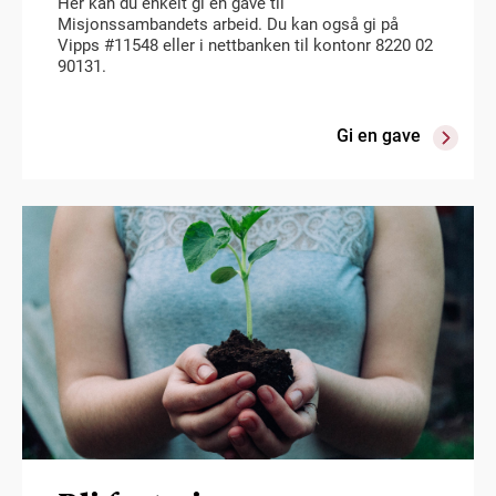
Her kan du enkelt gi en gave til
Misjonssambandets arbeid. Du kan også gi på
Vipps #11548 eller i nettbanken til kontonr 8220 02
90131.
Gi en gave