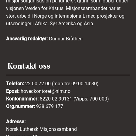
misjonsorganisasjon på luthersk grunn som jobber under
visjonen Verden for Kristus. Misjonssambandet har et
stort arbeid i Norge og internasjonalt, med prosjekter og
utsendinger i Afrika, Sør-Amerika og Asia.
Ansvarlig redaktør:
Gunnar Bråthen
Kontakt oss
Telefon:
22 00 72 00 (man-fre 09:00-14:30)
Epost:
hovedkontoret@nlm.no
Kontonummer:
8220 02 90131 (Vipps: 700 000)
Org.nummer:
938 679 177
Adresse:
Norsk Luthersk Misjonssamband