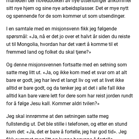
måneden der hovedbolken av nye utsendinger ankommer
sitt nye hjem og sine nye arbeidsplasser. Det er mye nytt
og spennende for de som kommer ut som utsendinger.
I en samtale med en misjonsvenn fikk jeg følgende
spørsmål: «Ja, nå er det jo over et halvt år siden du reiste
ut til Mongolia, hvordan har det vært å komme til et
fremmed land og folket du skal tjene?»
Og denne misjonsvennen fortsatte med en setning som
satte meg litt ut. «Ja, og ikke kom med et svar om at alt
bare er godt, jeg har levd et langt liv og vet at livet ikke
alltid er bare godt, og da tenker jeg at det i alle fall ikke
alltid kan bare være lett for dere som har reist jorden rundt
for å følge Jesu kall. Kommer aldri tvilen?»
Jeg skal innrømme at den setningen satte meg
fullstendig ut. Det ble stille i telefonen, og etter en stund
kom det: «Ja, det er bare å fortelle, jeg har god tid». Jeg