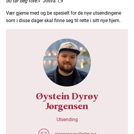
du tar deg fore.
» Josva 1,9
Vær gjerne med og be spesielt for de nye utsendingene
som i disse dager skal finne seg til rette i sitt nye hjem.
Øystein Dyrøy
Jørgensen
Utsending