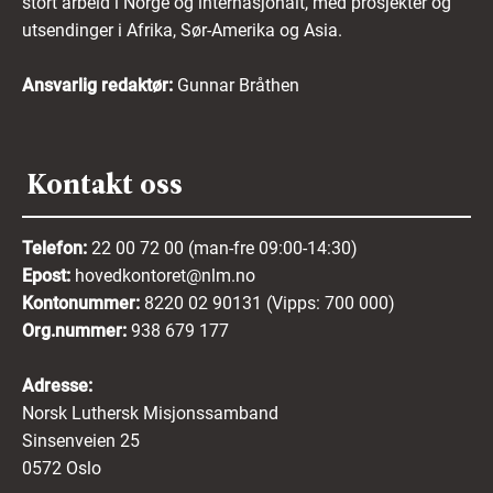
stort arbeid i Norge og internasjonalt, med prosjekter og
utsendinger i Afrika, Sør-Amerika og Asia.
Ansvarlig redaktør:
Gunnar Bråthen
Kontakt oss
Telefon:
22 00 72 00 (man-fre 09:00-14:30)
Epost:
hovedkontoret@nlm.no
Kontonummer:
8220 02 90131 (Vipps: 700 000)
Org.nummer:
938 679 177
Adresse:
Norsk Luthersk Misjonssamband
Sinsenveien 25
0572 Oslo