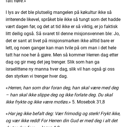
fått høre.»
I lys av det ble plutselig mangelen på køkultur ikke så
irriterende likevel, språket ble ikke så tungt som det hadde
vært dagen før, og det at tid ikke er så viktig, er jo faktisk
litt deilig også. Så svaret til denne misjonsvennen ble: Jo,
det er sant at livet på misjonsmarken ikke alltid bare er
lett, og noen ganger kan man tvile på om man i det hele
tatt har noe her å gjøre. Men så kommer Herren dag etter
dag og gir meg det jeg trenger. Slik som han ga
israelittene ny manna hver dag, slik vil han også gi oss
den styrken vi trenger hver dag.
«
Herren, han som drar foran deg, han skal være med deg
– han skal ikke slippe deg og ikke forlate deg. Du skal
ikke frykte og ikke være motløs.
» 5. Mosebok 31,8
«
Har jeg ikke befalt deg: Vær frimodig og sterk! Frykt ikke,
og vær ikke redd! For Herren din Gud er med deg i alt det