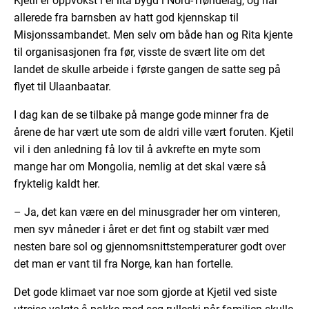
Kjetil er oppvokst i ei lita bygd i Nord-Trøndelag, og har
allerede fra barnsben av hatt god kjennskap til
Misjonssambandet. Men selv om både han og Rita kjente
til organisasjonen fra før, visste de svært lite om det
landet de skulle arbeide i første gangen de satte seg på
flyet til Ulaanbaatar.
I dag kan de se tilbake på mange gode minner fra de
årene de har vært ute som de aldri ville vært foruten. Kjetil
vil i den anledning få lov til å avkrefte en myte som
mange har om Mongolia, nemlig at det skal være så
fryktelig kaldt her.
– Ja, det kan være en del minusgrader her om vinteren,
men syv måneder i året er det fint og stabilt vær med
nesten bare sol og gjennomsnittstemperaturer godt over
det man er vant til fra Norge, kan han fortelle.
Det gode klimaet var noe som gjorde at Kjetil ved siste