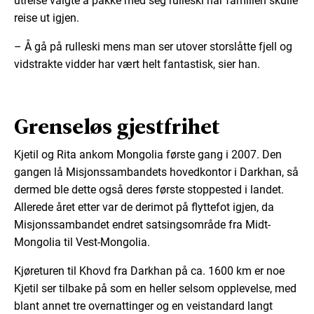
utreise valgte å pakke med seg rulleski når familien skulle
reise ut igjen.
– Å gå på rulleski mens man ser utover storslåtte fjell og
vidstrakte vidder har vært helt fantastisk, sier han.
Grenseløs gjestfrihet
Kjetil og Rita ankom Mongolia første gang i 2007. Den
gangen lå Misjonssambandets hovedkontor i Darkhan, så
dermed ble dette også deres første stoppested i landet.
Allerede året etter var de derimot på flyttefot igjen, da
Misjonssambandet endret satsingsområde fra Midt-
Mongolia til Vest-Mongolia.
Kjøreturen til Khovd fra Darkhan på ca. 1600 km er noe
Kjetil ser tilbake på som en heller selsom opplevelse, med
blant annet tre overnattinger og en veistandard langt