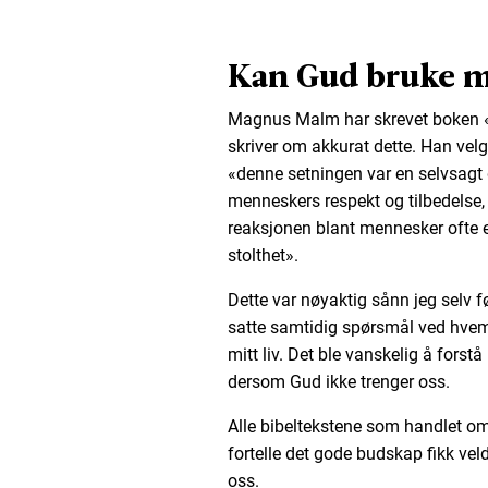
Kan Gud bruke 
Magnus Malm har skrevet boken «
skriver om akkurat dette. Han velger
«denne setningen var en selvsagt d
menneskers respekt og tilbedelse, 
reaksjonen blant mennesker ofte e
stolthet».
Dette var nøyaktig sånn jeg selv fø
satte samtidig spørsmål ved hve
mitt liv. Det ble vanskelig å fors
dersom Gud ikke trenger oss.
Alle bibeltekstene som handlet om 
fortelle det gode budskap fikk vel
oss.