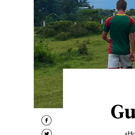
Gu
«Hu