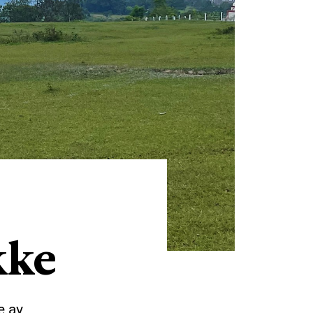
kke
e av