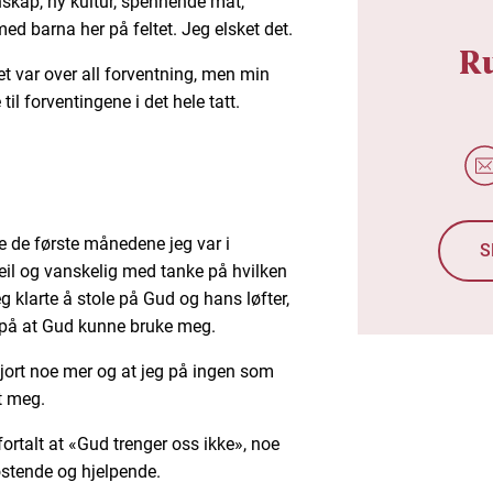
skap, ny kultur, spennende mat,
med barna her på feltet. Jeg elsket det.
R
t var over all forventning, men min
til forventingene i det hele tatt.
e de første månedene jeg var i
S
feil og vanskelig med tanke på hvilken
eg klarte å stole på Gud og hans løfter,
 på at Gud kunne bruke meg.
gjort noe mer og at jeg på ingen som
t meg.
 fortalt at «Gud trenger oss ikke», noe
østende og hjelpende.