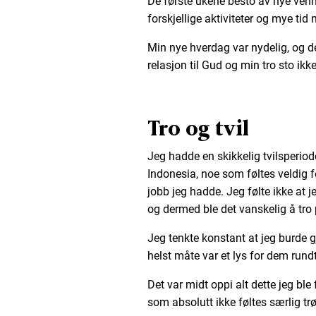
De første ukene besto av nye venn
forskjellige aktiviteter og mye tid 
Min nye hverdag var nydelig, og de
relasjon til Gud og min tro sto ikke 
Tro og tvil
Jeg hadde en skikkelig tvilsperiod
Indonesia, noe som føltes veldig 
jobb jeg hadde. Jeg følte ikke at j
og dermed ble det vanskelig å tro
Jeg tenkte konstant at jeg burde 
helst måte var et lys for dem rund
Det var midt oppi alt dette jeg ble
som absolutt ikke føltes særlig tr