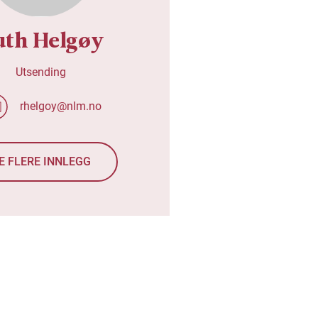
uth Helgøy
Utsending
rhelgoy@nlm.no
E FLERE INNLEGG