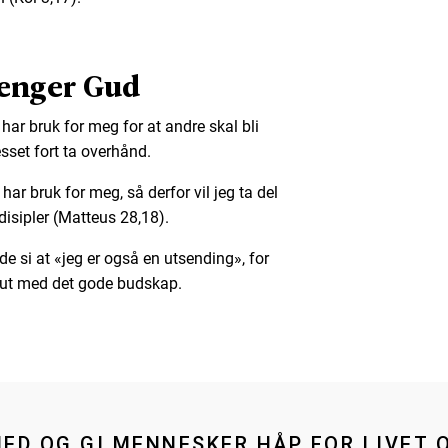
renger Gud
har bruk for meg for at andre skal bli
esset fort ta overhånd.
har bruk for meg, så derfor vil jeg ta del
l disipler (Matteus 28,18).
de si at «jeg er også en utsending», for
gå ut med det gode budskap.
MED OG GI MENNESKER HÅP FOR LIVET 