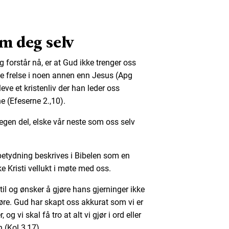
om deg selv
 forstår nå, er at Gud ikke trenger oss
kke frelse i noen annen enn Jesus (Apg
 leve et kristenliv der han leder oss
e (Efeserne 2.,10).
egen del, elske vår neste som oss selv
 betydning beskrives i Bibelen som en
ke Kristi vellukt i møte med oss.
til og ønsker å gjøre hans gjerninger ikke
øre. Gud har skapt oss akkurat som vi er
g vi skal få tro at alt vi gjør i ord eller
n (Kol 3,17).