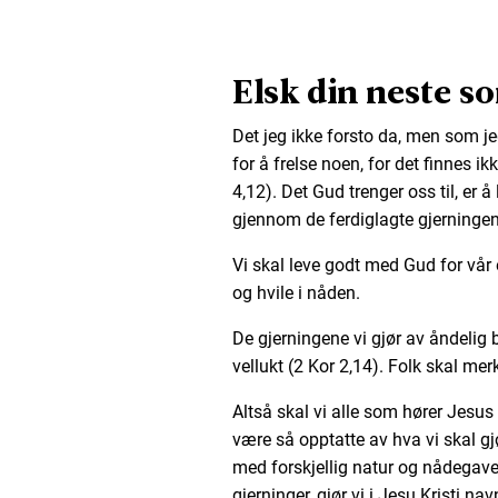
Elsk din neste s
Det jeg ikke forsto da, men som jeg
for å frelse noen, for det finnes i
4,12). Det Gud trenger oss til, er å
gjennom de ferdiglagte gjerningen
Vi skal leve godt med Gud for vår 
og hvile i nåden.
De gjerningene vi gjør av åndelig
vellukt (2 Kor 2,14). Folk skal mer
Altså skal vi alle som hører Jesus 
være så opptatte av hva vi skal gj
med forskjellig natur og nådegaver, o
gjerninger, gjør vi i Jesu Kristi nav