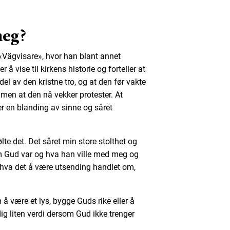
meg?
Vägvisare», hvor han blant annet
 å vise til kirkens historie og forteller at
el av den kristne tro, og at den før vakte
men at den nå vekker protester. At
r en blanding av sinne og såret
lte det. Det såret min store stolthet og
m Gud var og hva han ville med meg og
tå hva det å være utsending handlet om,
å være et lys, bygge Guds rike eller å
dig liten verdi dersom Gud ikke trenger