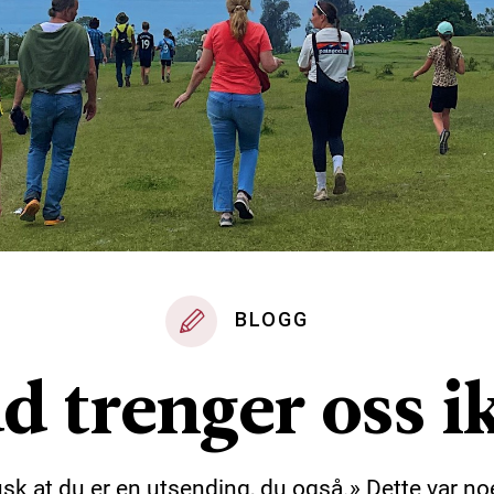
BLOGG
d trenger oss i
sk at du er en utsending, du også.» Dette var no