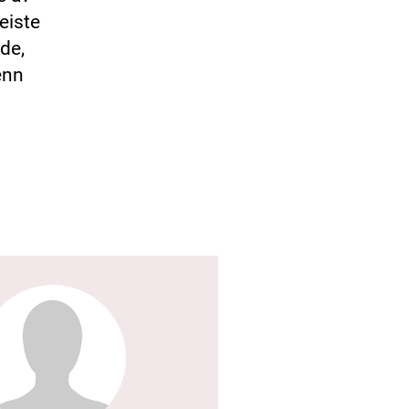
eiste
de,
enn