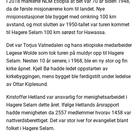
I 2018 markerte NLM Etiopia at det var 70 år siden 1948,
da de første misjonærene kom til landet. Nye
misjonsstasjoner ble bygget med omkring 100 km
avstand, og mot slutten av 1950-tallet var turen kommet
til Hagere Selam 100 km sørøst for Hawassa.
Det var Torjus Vatnedalen og hans etiopiske medarbeider
Legese Wolde som tok turen på muldyr opp til Hagere
Selam. Nesten 10 år senere, i 1968, ble en ny stor og fin
kirke åpnet. Kjell Bø hadde ledet oppstarten av
kirkebyggingen, mens bygget ble ferdigstilt under ledelse
av Ottar Kiplesund.
Kristoffer Hetland var ansvarlig for menighetsarbeidet i
Hagere Selam dette året. Ifølge Hetlands årsrapport
hadde menigheten da 2557 medlemmer hvorav 1458 var
nattverdsberettiget. Det var stor iver for evangeliet blant
folket i Hagere Selam.