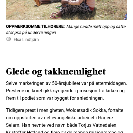
OPPMERKSOMME TILHØRERE:
Mange hadde møtt opp og satte
stor pris på undervisningen
Elsa Lindtjørn
Glede og takknemlighet
Selve markeringen av 50-årsjubileet var på ettermiddagen.
Prestene og koret gikk syngende i prosesjon fra kirken og
frem til podiet som var bygget for anledningen.
Tidligere prest i menigheten, Woldetsadik Sokka, fortalte
om oppstarten av det evangeliske arbeidet i Hagere
Selam. Han nevnte ved navn både Torjus Vatnedalen,
Kristoffer Hetland og flere av de mange misjonærene og