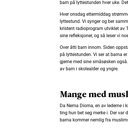
barn på lyttestunden hver uke. Det
Hver onsdag ettermiddag strømmer
lyttestund. Vi synger og ber samme
kristent radioprogram utviklet av
sine refleksjoner, og så leser vi 
Over åtti barn innom. Siden oppst
på lyttestunden. Vi ser at barna er 
gjerne med sine småsøsken også. 
av barn i skolealder og yngre.
Mange med musl
Da Nema Dioma, en av lederne i kir
ting hun bet seg merke i. Der var
barna kommer nemlig fra muslimsk