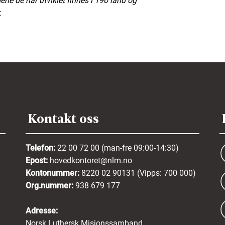
e de har utviklet finnes i 190 land og
.
Kontakt oss
Telefon:
22 00 72 00 (man-fre 09:00-14:30)
Epost:
hovedkontoret@nlm.no
Kontonummer:
8220 02 90131 (Vipps: 700 000)
Org.nummer:
938 679 177
Adresse:
Norsk Luthersk Misjonssamband