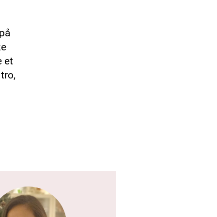
 på
ke
 et
tro,