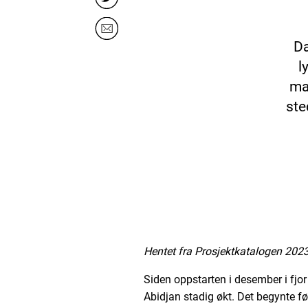
Da
l
ma
ste
Hentet fra Prosjektkatalogen 2023
Siden oppstarten i desember i fjor 
Abidjan stadig økt. Det begynte fø