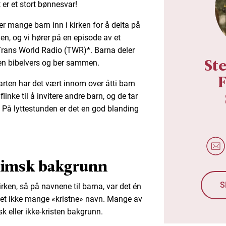
 er et stort bønnesvar!
 mange barn inn i kirken for å delta på
n, og vi hører på en episode av et
 Trans World Radio (TWR)*. Barna deler
St
noen bibelvers og ber sammen.
arten har det vært innom over åtti barn
flinke til å invitere andre barn, og de tar
På lyttestunden er det en god blanding
imsk bakgrunn
S
ken, så på navnene til barna, var det én
 det ikke mange «kristne» navn. Mange av
 eller ikke-kristen bakgrunn.