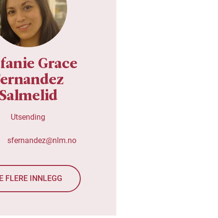
efanie Grace
Fernandez
Salmelid
Utsending
sfernandez@nlm.no
E FLERE INNLEGG