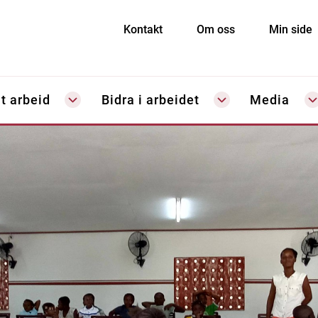
Kontakt
Om oss
Min side
t arbeid
Bidra i arbeidet
Media