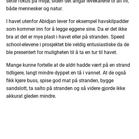
sette fokus på miljø, siden det angår levekårene til alt liv,
både mennesker og natur.
I havet utenfor Abidjan lever for eksempel havskilpadder
som kommer inn for å legge eggene sine. Da er det ikke
bra at det er mye plast i havet eller på stranden. Speed
school-elevene i prosjektet ble veldig entusiastiske da de
ble presentert for muligheten til å ta en tur til havet.
Mange kunne fortelle at de aldri hadde vært på en strand
tidligere, langt mindre dyppet en tå i vannet. At de også
fikk kjøre buss, spise god mat på stranden, bygge
sandslott, ta salto på stranden og så videre gjorde ikke
akkurat gleden mindre.