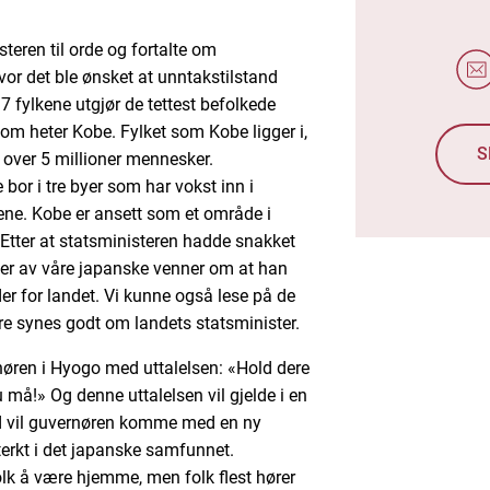
teren til orde og fortalte om
r det ble ønsket at unntakstilstand
e 7 fylkene utgjør de tettest befolkede
om heter Kobe. Fylket som Kobe ligger i,
S
 over 5 millioner mennesker.
or i tre byer som har vokst inn i
ene. Kobe er ansett som et område i
 Etter at statsministeren hadde snakket
inger av våre japanske venner om at han
der for landet. Vi kunne også lese på de
e synes godt om landets statsminister.
øren i Hyogo med uttalelsen: «Hold dere
må!» Og denne uttalelsen vil gjelde i en
d vil guvernøren komme med en ny
terkt i det japanske samfunnet.
lk å være hjemme, men folk flest hører