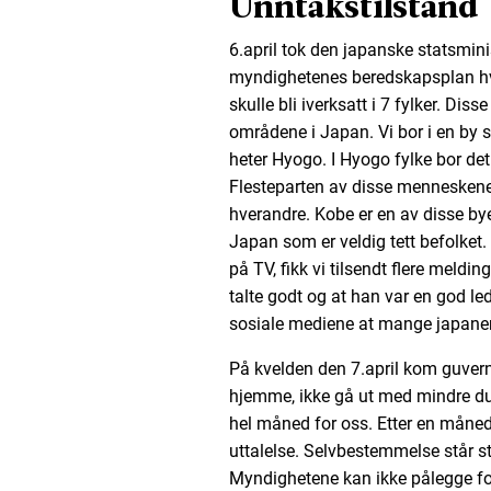
Unntakstilstand
6.april tok den japanske statsminis
myndighetenes beredskapsplan hvo
skulle bli iverksatt i 7 fylker. Diss
områdene i Japan. Vi bor i en by s
heter Hyogo. I Hyogo fylke bor det
Flesteparten av disse menneskene b
hverandre. Kobe er en av disse by
Japan som er veldig tett befolket.
på TV, fikk vi tilsendt flere meld
talte godt og at han var en god le
sosiale mediene at mange japaner
På kvelden den 7.april kom guvern
hjemme, ikke gå ut med mindre du 
hel måned for oss. Etter en måne
uttalelse. Selvbestemmelse står s
Myndighetene kan ikke pålegge fo