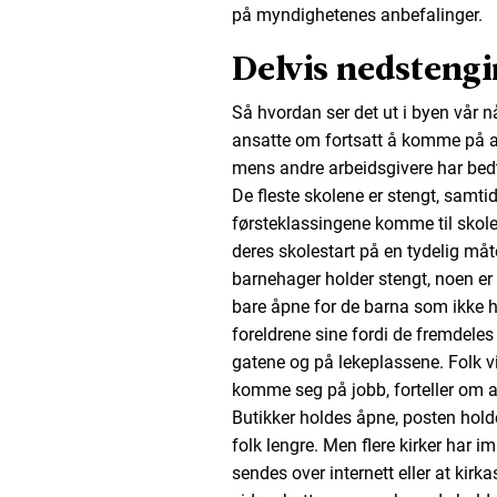
på myndighetenes anbefalinger.
Delvis nedsteng
Så hvordan ser det ut i byen vår n
ansatte om fortsatt å komme på ar
mens andre arbeidsgivere har bed
De fleste skolene er stengt, samti
førsteklassingene komme til skole
deres skolestart på en tydelig måte
barnehager holder stengt, noen er 
bare åpne for de barna som ikke 
foreldrene sine fordi de fremdeles 
gatene og på lekeplassene. Folk vi
komme seg på jobb, forteller om at
Butikker holdes åpne, posten hold
folk lengre. Men flere kirker har i
sendes over internett eller at ki