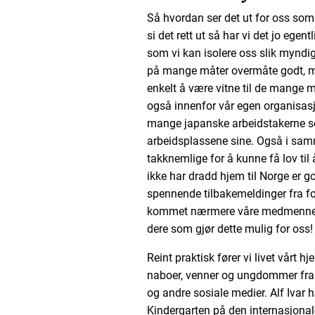
Så hvordan ser det ut for oss som 
si det rett ut så har vi det jo egen
som vi kan isolere oss slik myndig
på mange måter overmåte godt, men
enkelt å være vitne til de mange 
også innenfor vår egen organisasjo
mange japanske arbeidstakerne so
arbeidsplassene sine. Også i sam
takknemlige for å kunne få lov til 
ikke har dradd hjem til Norge er go
spennende tilbakemeldinger fra fol
kommet nærmere våre medmenneske
dere som gjør dette mulig for oss!
Reint praktisk fører vi livet vårt 
naboer, venner og ungdommer fra k
og andre sosiale medier. Alf Ivar 
Kindergarten på den internasjonal