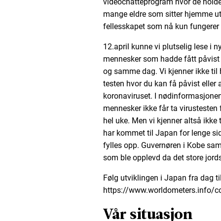
videochatteprogram hvor de holde
mange eldre som sitter hjemme uten
fellesskapet som nå kun fungerer v
12.april kunne vi plutselig lese i n
mennesker som hadde fått påvist a
og samme dag. Vi kjenner ikke til hv
testen hvor du kan få påvist eller 
koronaviruset. I nødinformasjonen g
mennesker ikke får ta virustesten 
hel uke. Men vi kjenner altså ikke t
har kommet til Japan for lenge si
fylles opp. Guvernøren i Kobe sam
som ble opplevd da det store jord
Følg utviklingen i Japan fra dag ti
https://www.worldometers.info/c
Vår situasjon