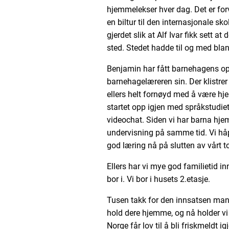
hjemmelekser hver dag. Det er forvi
en biltur til den internasjonale skol
gjerdet slik at Alf Ivar fikk sett at
sted. Stedet hadde til og med blant
Benjamin har fått barnehagens o
barnehagelæreren sin. Der klistrer
ellers helt fornøyd med å være hje
startet opp igjen med språkstudiet
videochat. Siden vi har barna hjem
undervisning på samme tid. Vi håp
god læring nå på slutten av vårt t
Ellers har vi mye god familietid i
bor i. Vi bor i husets 2.etasje.
Tusen takk for den innsatsen mang
hold dere hjemme, og nå holder v
Norge får lov til å bli friskmeldt 