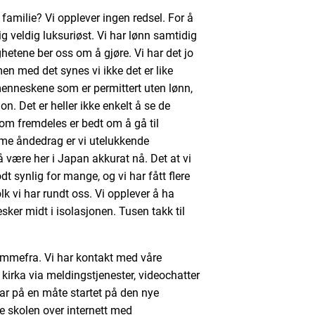
familie? Vi opplever ingen redsel. For å
tlig veldig luksuriøst. Vi har lønn samtidig
hetene ber oss om å gjøre. Vi har det jo
 med det synes vi ikke det er like
menneskene som er permittert uten lønn,
n. Det er heller ikke enkelt å se de
m fremdeles er bedt om å gå til
me åndedrag er vi utelukkende
å være her i Japan akkurat nå. Det at vi
dt synlig for mange, og vi har fått flere
k vi har rundt oss. Vi opplever å ha
r midt i isolasjonen. Tusen takk til
hjemmefra. Vi har kontakt med våre
irka via meldingstjenester, videochatter
har på en måte startet på den nye
e skolen over internett med