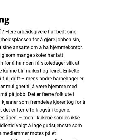
ing
å? Flere arbeidsgivere har bedt sine
beidsplassen for å gjøre jobben sin,
t sine ansatte om å ha hjemmekontor.
dig som mange skoler har latt
n for å ha noen få skoledager slik at
 kunne bli markert og feiret. Enkelte
i full drift – mens andre barnehager er
har mulighet til å være hjemme med
må på jobb. Det er færre folk ute i
 kjenner som fremdeles kjører tog for å
 det er færre folk også i togene.
es åpen, – men i kirkene samles ikke
midlertid valgt å lage gudstjeneste som
rkas medlemmer møtes på et