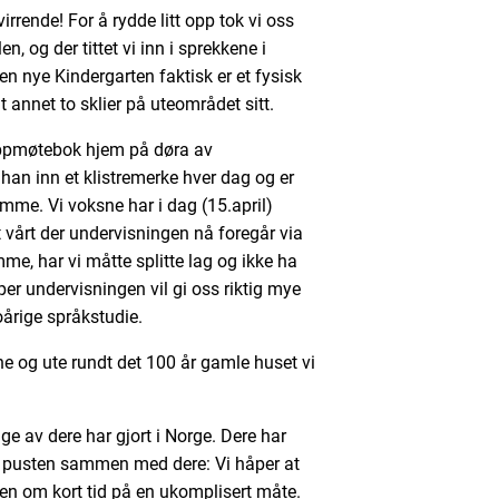
rrende! For å rydde litt opp tok vi oss
en, og der tittet vi inn i sprekkene i
 den nye Kindergarten faktisk er et fysisk
 annet to sklier på uteområdet sitt.
ppmøtebok hjem på døra av
 han inn et klistremerke hver dag og er
mme. Vi voksne har i dag (15.april)
 vårt der undervisningen nå foregår via
me, har vi måtte splitte lag og ikke ha
er undervisningen vil gi oss riktig mye
oårige språkstudie.
nne og ute rundt det 100 år gamle huset vi
e av dere har gjort i Norge. Dere har
i pusten sammen med dere: Vi håper at
igjen om kort tid på en ukomplisert måte.