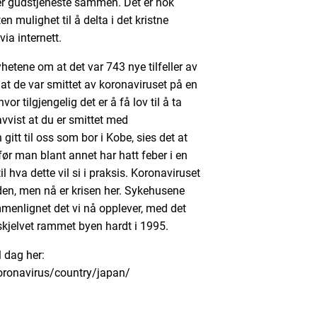
r gudstjeneste sammen. Det er nok
 mulighet til å delta i det kristne
ia internett.
yhetene om at det var 743 nye tilfeller av
t de var smittet av koronaviruset på en
or tilgjengelig det er å få lov til å ta
avvist at du er smittet med
itt til oss som bor i Kobe, sies det at
før man blant annet har hatt feber i en
il hva dette vil si i praksis. Koronaviruset
den, men nå er krisen her. Sykehusene
menlignet det vi nå opplever, med det
skjelvet rammet byen hardt i 1995.
l dag her:
oronavirus/country/japan/