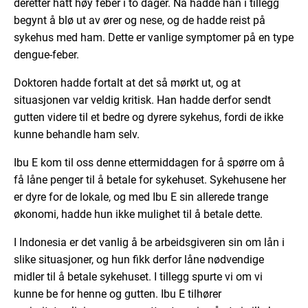
deretter hatt høy feber i to dager. Nå hadde han i tillegg
begynt å blø ut av ører og nese, og de hadde reist på
sykehus med ham. Dette er vanlige symptomer på en type
dengue-feber.
Doktoren hadde fortalt at det så mørkt ut, og at
situasjonen var veldig kritisk. Han hadde derfor sendt
gutten videre til et bedre og dyrere sykehus, fordi de ikke
kunne behandle ham selv.
Ibu E kom til oss denne ettermiddagen for å spørre om å
få låne penger til å betale for sykehuset. Sykehusene her
er dyre for de lokale, og med Ibu E sin allerede trange
økonomi, hadde hun ikke mulighet til å betale dette.
I Indonesia er det vanlig å be arbeidsgiveren sin om lån i
slike situasjoner, og hun fikk derfor låne nødvendige
midler til å betale sykehuset. I tillegg spurte vi om vi
kunne be for henne og gutten. Ibu E tilhører