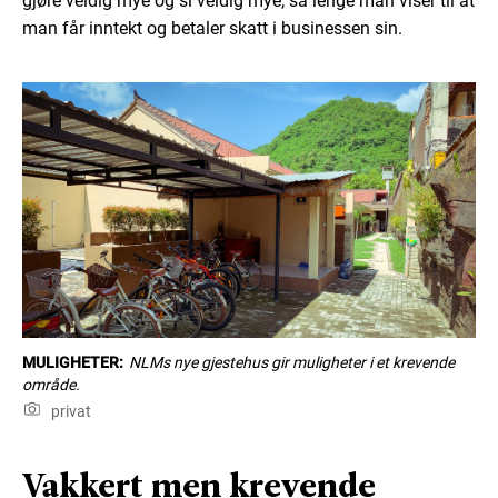
gjøre veldig mye og si veldig mye, så lenge man viser til at
man får inntekt og betaler skatt i businessen sin.
MULIGHETER:
NLMs nye gjestehus gir muligheter i et krevende
område.
privat
Vakkert men krevende