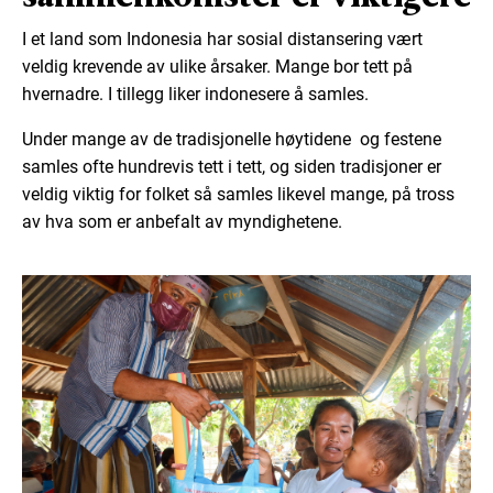
I et land som Indonesia har sosial distansering vært
veldig krev
ende av ulike årsaker. M
ang
e bor tett på
hverna
dre. I tillegg
liker
indonesere
å samles
.
U
nder mange av de tradisjonelle høytidene og festene
samles ofte hundrevis tett i tett
, og siden tradisjoner er
veldig viktig fo
r folket så samles likevel mange,
på tross
av hva som er anbefalt av myndighetene
.