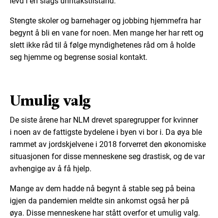
levd i en slags unntakstilstand.
Stengte skoler og barnehager og jobbing hjemmefr
a har
begynt å bli en vane for noen
. Men mange
her
har rett og
slett ikke råd til å følge myndighetenes råd om å holde
seg hjemme og begrense sosial kontakt.
Umulig valg
De siste årene har NLM drevet
sparegrupper for kvinner
i
noen av de fattigste
bydelene i byen vi bor i. Da øya
ble
rammet av jordskjelvene i 2018 forverret den økonomiske
situasjonen for disse menneskene seg drastisk, og de var
avhengige av å få hjelp.
Mange av dem hadde nå begyn
t å stable seg på beina
igjen da
pandemien meldte sin ankomst også her på
øya.
Disse menneskene har
stått overfor et umulig valg.