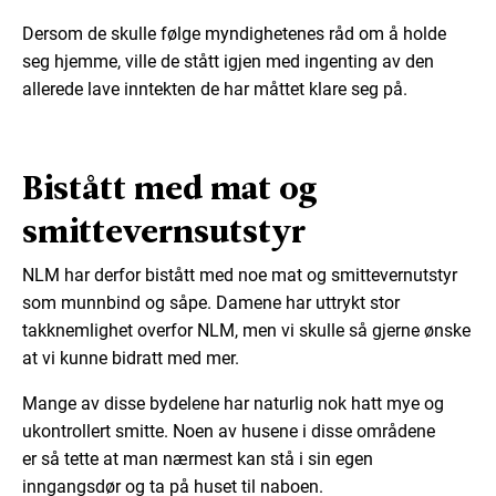
Dersom de skulle følge myndighetenes råd om å holde
seg hjemme, ville de stått igjen med ingenting av den
allerede lave inntekten de
har
må
ttet
klare seg på.
Bistått med mat og
smittevernsutstyr
NLM
har derfor bistått
med
noe
mat og smittevernutstyr
som munnbind og såpe. Damene har uttrykt stor
takknemlighet overfor NLM, men vi skulle
så gje
r
ne
ønske
at vi kunne bidratt med mer.
M
ange av disse bydelene
har naturlig nok
hatt mye og
ukontrollert smit
te. Noen av
husene
i disse områdene
er
så tette at man nærmest kan stå i sin egen
inngangsdør og ta på huset til naboen.