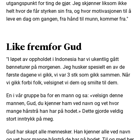
utgangspunkt for ting de gjør. Jeg skjønner liksom ikke
helt hvor de får styrken sin fra, og hvor motivasjonen til å
leve en dag om gangen, fra hånd til munn, kommer fra."
Like fremfor Gud
"I løpet av oppholdet i Indonesia har vi ukentlig gått
bønneturer på morgenen. Jeg husker spesielt en av de
første dagene vi gikk,
v
i var 3
stk
som gikk sammen.
Når
vi gikk forbi folk, velsignet vi dem og smilte til dem.
En i vår gruppe
ba for en mann og sa: «
velsign
denne
mannen, Gud, du kjenner ham ved navn og vet hvor
mange hårstrå han har på hodet.» Dette gjorde veldig
stort inntrykk på meg.
Gud har skapt alle mennesker.
Han kjenner alle ved navn
og vet hvor mange hårstrå de har på hodet. Til og med her