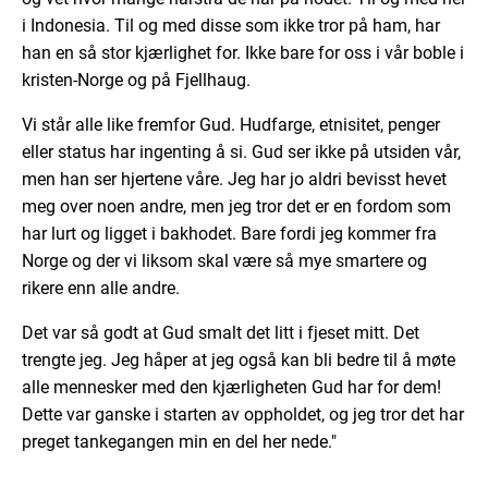
i Indonesia. Til og med disse som ikke tror på ham, har
han en så stor kjærlighet for. Ikke bare
for
oss i
vår
bobl
e
i
kristen-Norge og på Fjellhaug.
Vi står alle like fremfor Gud. Hudfarge, etnisitet, penger
eller status har ingenting å si. Gud ser ikke på utsiden vår,
men han ser hjertene våre. Jeg har jo aldri bevisst hevet
meg over noen andre, men jeg tror det er en fordom som
har lurt og ligget i bakhodet. Bare fordi jeg kommer fra
Norge og der vi liksom
sk
a
l
være så mye smartere og
rikere enn alle andre.
Det var så godt at Gud smalt det litt i fjeset mitt. Det
trengte jeg. Jeg håper at jeg også kan bli bedre til å møte
alle mennesker med den kjærligheten Gud har for dem!
Dette var ganske i starten av oppholdet, og jeg tror det har
preget tankegangen min en del her nede."