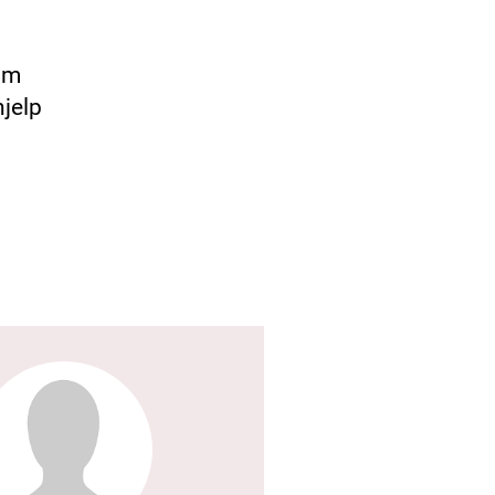
 om
hjelp