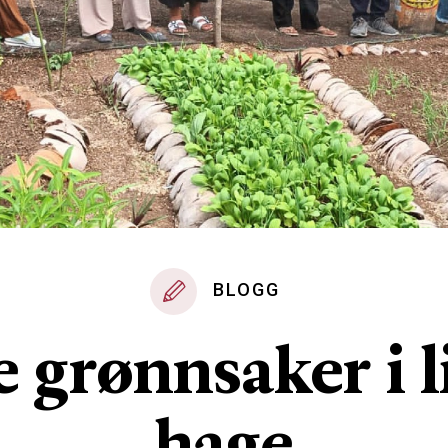
BLOGG
 grønnsaker i l
hage