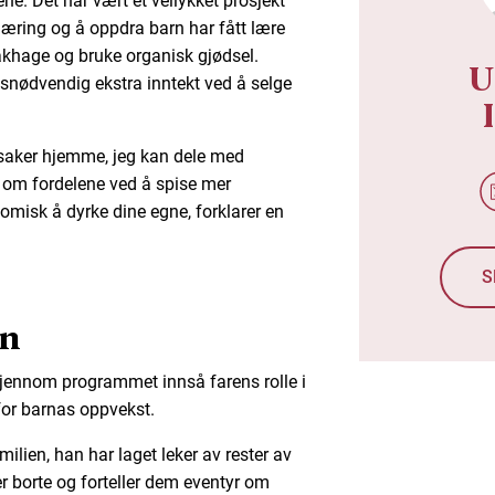
ne. Det har vært et vellykket prosjekt
rnæring og å oppdra barn har fått lære
khage og bruke organisk gjødsel.
U
snødvendig ekstra inntekt ved å selge
nsaker hjemme, jeg kan dele med
 om fordelene ved å spise mer
omisk å dyrke dine egne, forklarer en
S
en
jennom programmet innså farens rolle i
 for barnas oppvekst.
milien, han har laget leker av rester av
r borte og forteller dem eventyr om