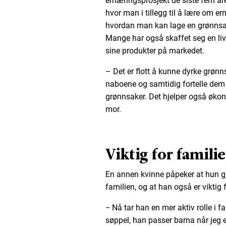
ernæringsprosjekt de siste fem åre
hvor man i tillegg til å lære om e
hvordan man kan lage en grønnsa
Mange har også skaffet seg en liv
sine produkter på markedet.
– Det er flott å kunne dyrke grøn
naboene og samtidig fortelle dem
grønnsaker. Det hjelper også økon
mor.
Viktig for famili
En annen kvinne påpeker at hun g
familien, og at han også er viktig
− Nå tar han en mer aktiv rolle i fa
søppel, han passer barna når jeg e