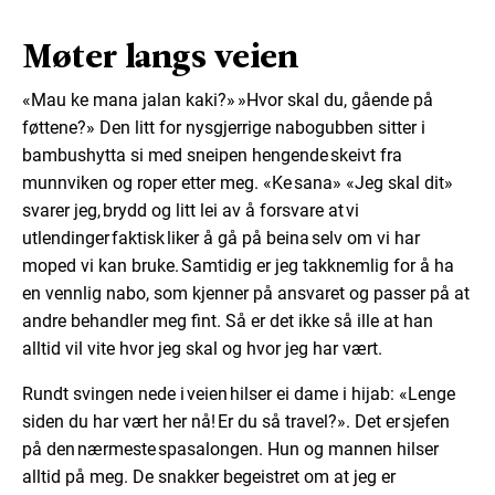
Møter langs veien
«Mau ke mana jalan kaki?» »Hvor skal du, gående på
føttene?» Den litt for nysgjerrige nabogubben sitter i
bambushytta si med sneipen hengende skeivt fra
munnviken og roper etter meg. «Ke sana» «Jeg skal dit»
svarer jeg, brydd og litt lei av å forsvare at vi
utlendinger faktisk liker å gå på beina selv om vi har
moped vi kan bruke. Samtidig er jeg takknemlig for å ha
en vennlig nabo, som kjenner på ansvaret og passer på at
andre behandler meg fint. Så er det ikke så ille at han
alltid vil vite hvor jeg skal og hvor jeg har vært.
Rundt svingen nede i veien hilser ei dame i hijab: «Lenge
siden du har vært her nå! Er du så travel?». Det er sjefen
på den nærmeste spasalongen. Hun og mannen hilser
alltid på meg. De snakker begeistret om at jeg er