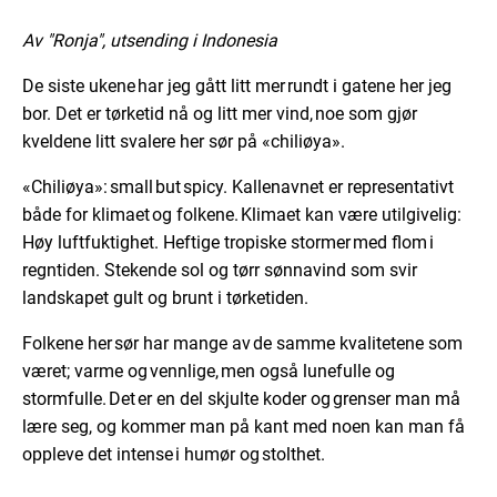
Av "Ronja", utsending i Indonesia
De siste ukene har jeg gått litt mer rundt i gatene her jeg
bor. Det er tørketid nå og litt mer vind, noe som gjør
kveldene litt svalere her sør på «chiliøya».
«Chiliøya»: small but spicy. Kallenavnet er representativt
både for klimaet og folkene. Klimaet kan være utilgivelig:
Høy luftfuktighet. Heftige tropiske stormer med flom i
regntiden. Stekende sol og tørr sønnavind som svir
landskapet gult og brunt i tørketiden.
Folkene her sør har mange av de samme kvalitetene som
været; varme og vennlige, men også lunefulle og
stormfulle. Det er en del skjulte koder og grenser man må
lære seg, og kommer man på kant med noen kan man få
oppleve det intense i humør og stolthet.