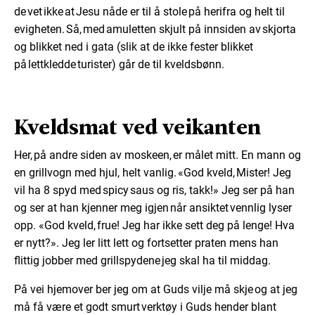
de vet ikke at Jesu nåde er til å stole på herifra og helt til
evigheten. Så, med amuletten skjult på innsiden av skjorta
og blikket ned i gata (slik at de ikke fester blikket
på lettkledde turister) går de til kveldsbønn.
Kveldsmat ved veikanten
Her, på andre siden av moskeen, er målet mitt. En mann og
en grillvogn med hjul, helt vanlig. «God kveld, Mister! Jeg
vil ha 8 spyd med spicy saus og ris, takk!» Jeg ser på han
og ser at han kjenner meg igjen når ansiktet vennlig lyser
opp. «God kveld, frue! Jeg har ikke sett deg på lenge! Hva
er nytt?». Jeg ler litt lett og fortsetter praten mens han
flittig jobber med grillspydene jeg skal ha til middag.
På vei hjemover ber jeg om at Guds vilje må skje og at jeg
må få være et godt smurt verktøy i Guds hender blant