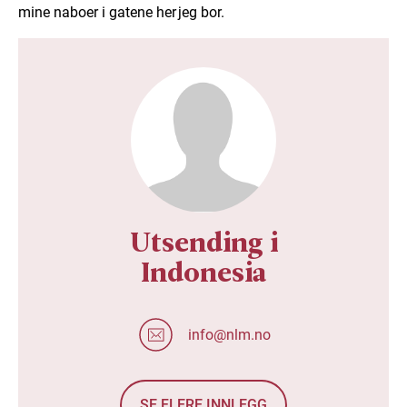
mine naboer i gatene her jeg bor.
Utsending i
Indonesia
info@nlm.no
SE FLERE INNLEGG