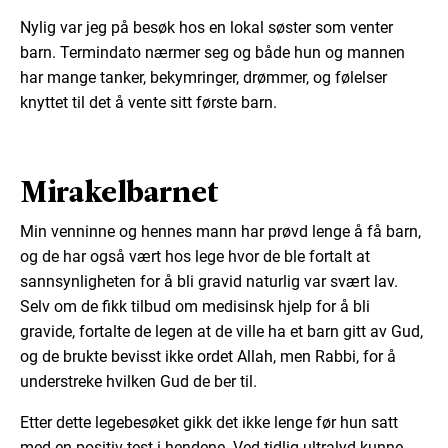
Nylig var jeg på besøk hos en lokal søster som venter
barn. Termindato nærmer seg og både hun og mannen
har mange tanker, bekymringer, drømmer, og følelser
knyttet til det å vente sitt første barn.
Mirakelbarnet
Min venninne og hennes mann har prøvd lenge å få barn,
og de har også vært hos lege hvor de ble fortalt at
sannsynligheten for å bli gravid naturlig var svært lav.
Selv om de fikk tilbud om medisinsk hjelp for å bli
gravide, fortalte de legen at de ville ha et barn gitt av Gud,
og de brukte bevisst ikke ordet Allah, men Rabbi, for å
understreke hvilken Gud de ber til.
Etter dette legebesøket gikk det ikke lenge før hun satt
med en positiv test i hendene. Ved tidlig ultralyd kunne