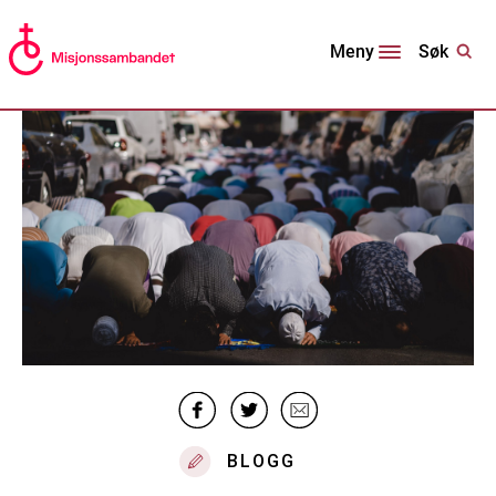
Søk
Meny
BLOGG