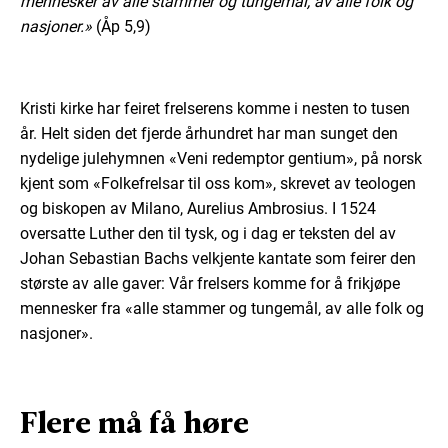
mennesker av alle stammer og tungemål, av alle folk og
nasjoner.»
(Åp 5,9)
Kristi kirke har feiret frelserens komme i nesten to tusen
år. Helt siden det fjerde århundret har man sunget den
nydelige julehymnen «Veni redemptor gentium», på norsk
kjent som «Folkefrelsar til oss kom», skrevet av teologen
og biskopen av Milano, Aurelius Ambrosius. I 1524
oversatte Luther den til tysk, og i dag er teksten del av
Johan Sebastian Bachs velkjente kantate som feirer den
største av alle gaver: Vår frelsers komme for å frikjøpe
mennesker fra «alle stammer og tungemål, av alle folk og
nasjoner».
Flere må få høre