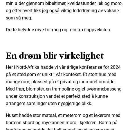
min alder gjennom bibeltimer, kveldsstunder, lek og moro,
og etter hvert fikk jeg også viktig ledertrening av voksne
som så meg.
Dette betydde mye for meg og min tro i oppveksten.
En drøm blir virkelighet
Her i Nord-Afrika hadde vi vår årlige konferanse for 2024
på et sted som er unikt i vår kontekst. Et stort hus med
mange rom, plassert på et privat og innmuret område.
Med trær, blomster, en trampoline og et svømmebasseng
under konstruksjon var det et perfekt sted å kunne
arrangere samlinger uten nysgjerrige blikk.
Huset hadde stor matsal, et møterom og et lekerom med
bortennisbord og mye annen moro i kjelleren. Barna på
konferansen hadde det helt supert, og vi voksne også.