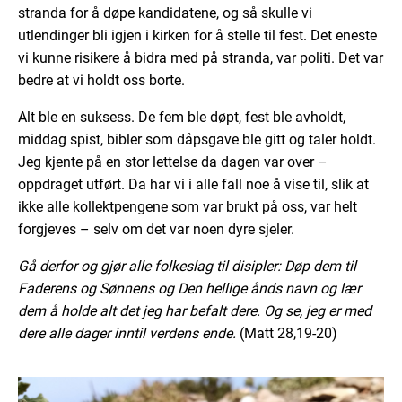
stranda for å døpe kandidatene, og så skulle vi
utlendinger bli igjen i kirken for å stelle til fest. Det eneste
vi kunne risikere å bidra med på stranda, var politi. Det var
bedre at vi holdt oss borte.
Alt ble en suksess. De fem ble døpt, fest ble avholdt,
middag spist, bibler som dåpsgave ble gitt og taler holdt.
Jeg kjente på en stor lettelse da dagen var over –
oppdraget utført. Da har vi i alle fall noe å vise til, slik at
ikke alle kollektpengene som var brukt på oss, var helt
forgjeves – selv om det var noen dyre sjeler.
Gå derfor og gjør alle folkeslag til disipler: Døp dem til
Faderens og Sønnens og Den hellige ånds navn og lær
dem å holde alt det jeg har befalt dere. Og se, jeg er med
dere alle dager inntil verdens ende.
(Matt 28,19-20)