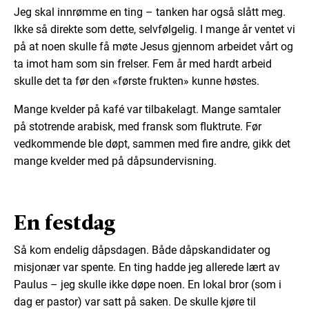
Jeg skal innrømme en ting – tanken har også slått meg.
Ikke så direkte som dette, selvfølgelig. I mange år ventet vi
på at noen skulle få møte Jesus gjennom arbeidet vårt og
ta imot ham som sin frelser. Fem år med hardt arbeid
skulle det ta før den «første frukten» kunne høstes.
Mange kvelder på kafé var tilbakelagt. Mange samtaler
på stotrende arabisk, med fransk som fluktrute. Før
vedkommende ble døpt, sammen med fire andre, gikk det
mange kvelder med på dåpsundervisning.
En festdag
Så kom endelig dåpsdagen. Både dåpskandidater og
misjonær var spente. En ting hadde jeg allerede lært av
Paulus – jeg skulle ikke døpe noen. En lokal bror (som i
dag er pastor) var satt på saken. De skulle kjøre til