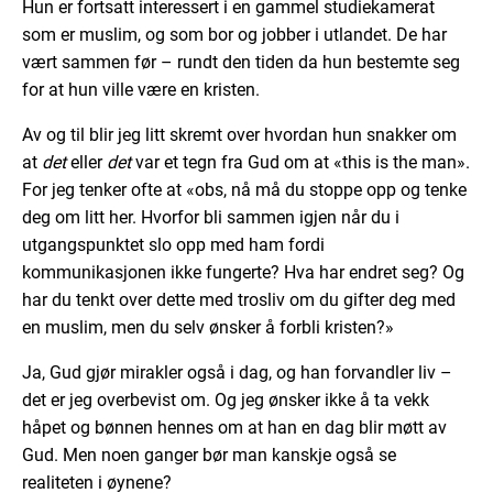
Hun er fortsatt interessert i en gammel studiekamerat
som er muslim, og som bor og jobber i utlandet. De har
vært sammen før – rundt den tiden da hun bestemte seg
for at hun ville være en kristen.
Av og til blir jeg litt skremt over hvordan hun snakker om
at
det
eller
det
var et tegn fra Gud om at «this is the man».
For jeg tenker ofte at «obs, nå må du stoppe opp og tenke
deg om litt her. Hvorfor bli sammen igjen når du i
utgangspunktet slo opp med ham fordi
kommunikasjonen ikke fungerte? Hva har endret seg? Og
har du tenkt over dette med trosliv om du gifter deg med
en muslim, men du selv ønsker å forbli kristen?»
Ja, Gud gjør mirakler også i dag, og han forvandler liv –
det er jeg overbevist om. Og jeg ønsker ikke å ta vekk
håpet og bønnen hennes om at han en dag blir møtt av
Gud. Men noen ganger bør man kanskje også se
realiteten i øynene?