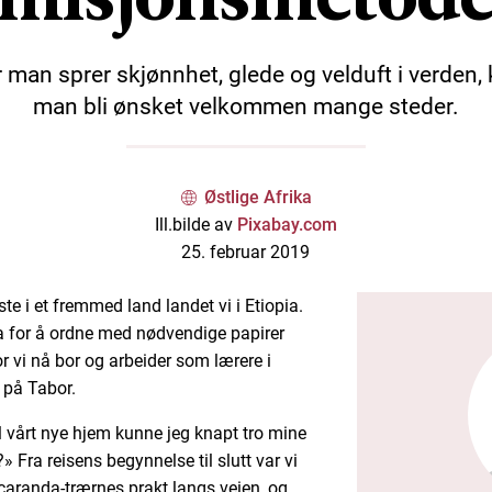
 man sprer skjønnhet, glede og velduft i verden,
man bli ønsket velkommen mange steder.
Østlige Afrika
Ill.bilde av
Pixabay.com
25. februar 2019
ste i et fremmed land landet vi i Etiopia.
ba for å ordne med nødvendige papirer
or vi nå bor og arbeider som lærere i
 på Tabor.
il vårt nye hjem kunne jeg knapt tro mine
l?» Fra reisens begynnelse til slutt var vi
caranda-trærnes prakt langs veien, og