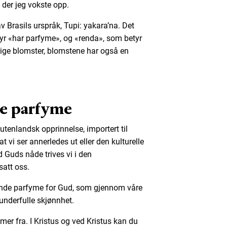
 der jeg vokste opp.
 Brasils urspråk, Tupi: yakara’na. Det
yr «har parfyme», og «renda», som betyr
elige blomster, blomstene har også en
de parfyme
 utenlandsk opprinnelse, importert til
t vi ser annerledes ut eller den kulturelle
Guds nåde trives vi i den
att oss.
tende parfyme for Gud, som gjennom våre
underfulle skjønnhet.
mer fra. I Kristus og ved Kristus kan du