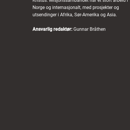
Kristus. Misjonssambandet har et stort arbeid i
Norge og internasjonalt, med prosjekter og
utsendinger i Afrika, Sør-Amerika og Asia.
Ansvarlig redaktør:
Gunnar Bråthen