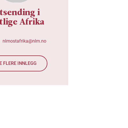
tsending i
tlige Afrika
nlmostafrika@nlm.no
E FLERE INNLEGG