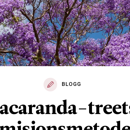
BLOGG
Jacaranda-treet
misjonsmetod