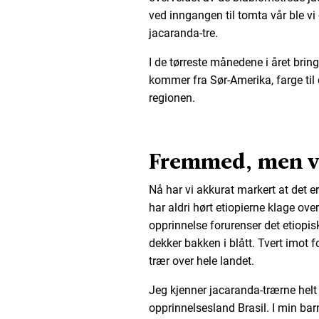
ved inngangen til tomta vår ble v
jacaranda-tre.
I de tørreste månedene i året brin
kommer fra Sør-Amerika, farge til
regionen.
Fremmed, men 
Nå har vi akkurat markert at det er 
har aldri hørt etiopierne klage ove
opprinnelse forurenser det etiopi
dekker bakken i blått. Tvert imot f
trær over hele landet.
Jeg kjenner jacaranda-trærne helt fr
opprinnelsesland Brasil. I min ba