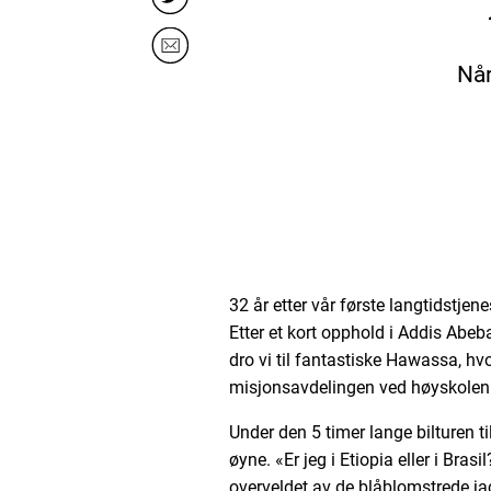
Når
32 år etter vår første langtidstjene
Etter et kort opphold i Addis Abe
dro vi til fantastiske Hawassa, hv
misjonsavdelingen ved høyskolen
Under den 5 timer lange bilturen t
øyne. «Er jeg i Etiopia eller i Brasi
overveldet av de blåblomstrede ja