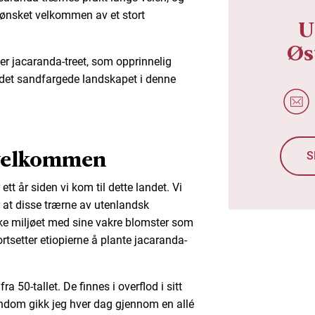
i ønsket velkommen av et stort
U
Øs
ger jacaranda-treet, som opprinnelig
 det sandfargede landskapet i denne
velkommen
S
ett år siden vi kom til dette landet. Vi
r at disse trærne av utenlandsk
ske miljøet med sine vakre blomster som
ortsetter etiopierne å plante jacaranda-
a 50-tallet. De finnes i overflod i sitt
rndom gikk jeg hver dag gjennom en allé