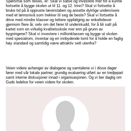
Spørsmål som reises, er: Skal vi satse og investere mer for å kunne
fortsette å bygge skolen ut til 11. og 12. trinn? Skal vi fortsette å
bruke tid på å oppruste lærerstaben og ansette dyktige undervisere
med et lønnsnivå som trekker til seg de beste? Skal vi fortsette å
drive med mindre klasser og tettere oppfølging av enkeltelever
gjennom flere år, selv om det fører til underskudd, for å bli satt på
kartet som en virkelig kvalitetsskole mer enn på grunn av
bygningene? Skal vi investere i millionklassen og bygge ut skolen
med spesialrom, inventar og en innbydende tomt for å holde en faglig
høy standard og samtidig være attraktiv sett utenfra?
Veien videre avhenger av dialogene og samtalene vi i disse dager
fører med vår lokale partner, grundig evaluering utført av en tredjepart
samt interne diskusjoner innad i organisasjonen. Og vi ber daglig om
Guds ledelse for veien videre for skolen.