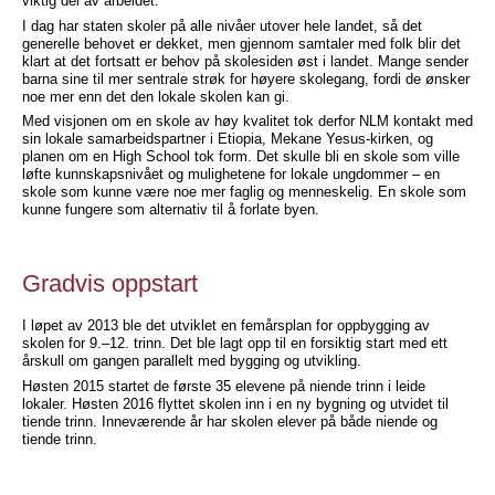
viktig del av arbeidet.
I dag har staten skoler på alle nivåer utover hele landet, så det
generelle behovet er dekket, men gjennom samtaler med folk blir det
klart at det fortsatt er behov på skolesiden øst i landet. Mange sender
barna sine til mer sentrale strøk for høyere skolegang, fordi de ønsker
noe mer enn det den lokale skolen kan gi.
Med visjonen om en skole av høy kvalitet tok derfor NLM kontakt med
sin lokale samarbeidspartner i Etiopia, Mekane Yesus-kirken, og
planen om en High School tok form. Det skulle bli en skole som ville
løfte kunnskapsnivået og mulighetene for lokale ungdommer – en
skole som kunne være noe mer faglig og menneskelig. En skole som
kunne fungere som alternativ til å forlate byen.
Gradvis oppstart
I løpet av 2013 ble det utviklet en femårsplan for oppbygging av
skolen for 9.–12. trinn. Det ble lagt opp til en forsiktig start med ett
årskull om gangen parallelt med bygging og utvikling.
Høsten 2015 startet de første 35 elevene på niende trinn i leide
lokaler. Høsten 2016 flyttet skolen inn i en ny bygning og utvidet til
tiende trinn. Inneværende år har skolen elever på både niende og
tiende trinn.