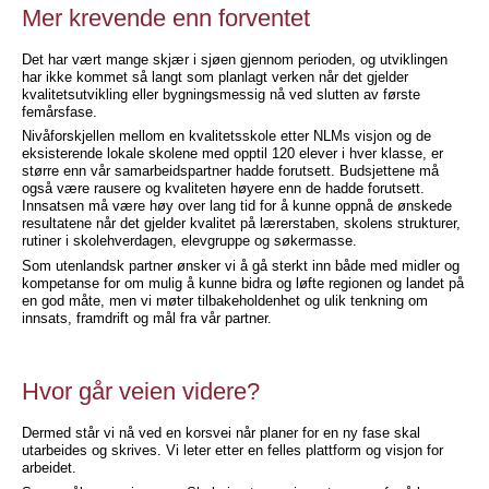
Mer krevende enn forventet
Det har vært mange skjær i sjøen gjennom perioden, og utviklingen
har ikke kommet så langt som planlagt verken når det gjelder
kvalitetsutvikling eller bygningsmessig nå ved slutten av første
femårsfase.
Nivåforskjellen mellom en kvalitetsskole etter NLMs visjon og de
eksisterende lokale skolene med opptil 120 elever i hver klasse, er
større enn vår samarbeidspartner hadde forutsett. Budsjettene må
også være rausere og kvaliteten høyere enn de hadde forutsett.
Innsatsen må være høy over lang tid for å kunne oppnå de ønskede
resultatene når det gjelder kvalitet på lærerstaben, skolens strukturer,
rutiner i skolehverdagen, elevgruppe og søkermasse.
Som utenlandsk partner ønsker vi å gå sterkt inn både med midler og
kompetanse for om mulig å kunne bidra og løfte regionen og landet på
en god måte, men vi møter tilbakeholdenhet og ulik tenkning om
innsats, framdrift og mål fra vår partner.
Hvor går veien videre?
Dermed står vi nå ved en korsvei når planer for en ny fase skal
utarbeides og skrives. Vi leter etter en felles plattform og visjon for
arbeidet.