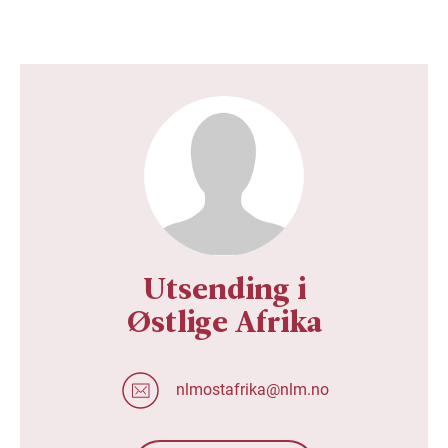
Utsending i
Østlige Afrika
nlmostafrika@nlm.no