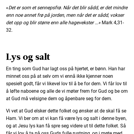
«
Det er som et sennepsfrø. Når det blir sådd, er det mindre
enn noe annet frø på jorden, men når det er sådd, vokser
det opp og blir større enn alle hagevekster …»
Mark 4,31-
32.
Lys og salt
En ting som Gud har lagt oss på hjertet, er bønn. Han har
minnet oss på at selv om vi ennå ikke kjenner noen
spesielt godt, får vi likevel lov til å be for dem. Vi får lov til
å løfte naboene og alle de vi møter frem for Gud og be om
at Gud må velsigne dem og åpenbare seg for dem.
Vi vet at Gud elsker dette folket og ønsker at de skal få se
Ham. Vi ber om at vi kan få være lys og salt i denne byen,
og at Jesu lys kan få spre seg videre ut til dette folket. Så
får vi lov å ta på oss Guds fulle rustning, og i møte med