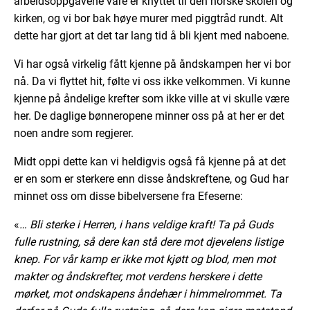
arbeidsoppgavene våre er knyttet til den norske skolen og
kirken, og vi bor bak høye murer med piggtråd rundt. Alt
dette har gjort at det tar lang tid å bli kjent med naboene.
Vi har også virkelig fått kjenne på åndskampen her vi bor
nå. Da vi flyttet hit, følte vi oss ikke velkommen. Vi kunne
kjenne på åndelige krefter som ikke ville at vi skulle være
her. De daglige bønneropene minner oss på at her er det
noen andre som regjerer.
Midt oppi dette kan vi heldigvis også få kjenne på at det
er en som er sterkere enn disse åndskreftene, og Gud har
minnet oss om disse bibelversene fra Efeserne:
«
… Bli sterke i Herren, i hans veldige kraft! Ta på Guds
fulle rustning, så dere kan stå dere mot djevelens listige
knep.
For vår kamp er ikke mot kjøtt og blod, men mot
makter og åndskrefter, mot verdens herskere i dette
mørket, mot ondskapens åndehær i himmelrommet.
Ta