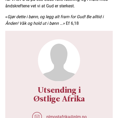
åndskreftene vet vi at Gud er sterkest.
«
Gjør dette i bønn, og legg alt fram for Gud! Be alltid i
Ånden! Våk og hold ut i bønn …»
Ef 6,18
Utsending i
Østlige Afrika
nlmostafrika@nlm.no