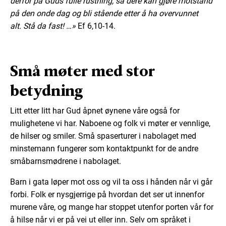
derfor på Guds fulle rustning, så dere kan gjøre motstand
på den onde dag og bli stående etter å ha overvunnet
alt.
Stå da fast! …»
Ef 6,10-14.
Små møter med stor
betydning
Litt etter litt har Gud åpnet øynene våre også for
mulighetene vi har. Naboene og folk vi møter er vennlige,
de hilser og smiler. Små spaserturer i nabolaget med
minstemann fungerer som kontaktpunkt for de andre
småbarnsmødrene i nabolaget.
Barn i gata løper mot oss og vil ta oss i hånden når vi går
forbi. Folk er nysgjerrige på hvordan det ser ut innenfor
murene våre, og mange har stoppet utenfor porten vår for
å hilse når vi er på vei ut eller inn. Selv om språket i