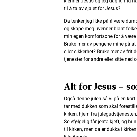
kjenner Jesus og jeg daglig må ha p
til å ta av sjalet for Jesus?
Da tenker jeg ikke på å være dumdr
og skape meg uvenner blant folket, m
min egen komfortsone for å være 
Bruke mer av pengene mine på at 
eller sikkerhet? Bruke mer av friti
tjenester for andre eller sitte ned
Alt for Jesus – s
Også denne julen så vi på en kor
tar med dukken som skal forestille
kirken, hjem fra julegudstjenesten
Selvfølgelig får jenta kjeft, og hun
til kirken, men da er dukka i kirke
lille Angela.