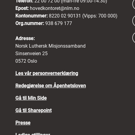
Telefon:
22 00 72 00 (man-fre 09:00-14:30)
Epost:
hovedkontoret@nlm.no
Kontonummer:
8220 02 90131 (Vipps: 700 000)
Org.nummer:
938 679 177
Adresse:
Norsk Luthersk Misjonssamband
Sinsenveien 25
0572 Oslo
Les vår personvernerklæring
Redegjørelse om Åpenhetsloven
Gå til Min Side
Gå til Sharepoint
Presse