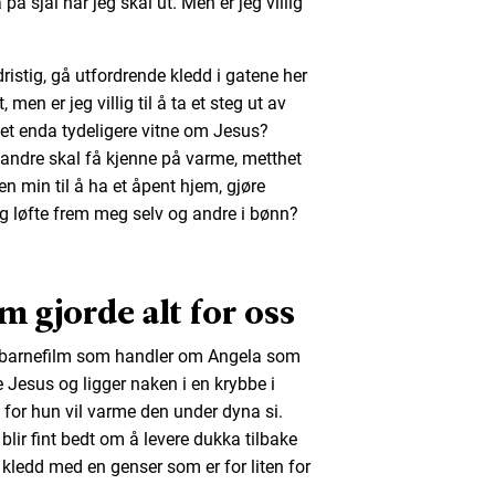
å sjal når jeg skal ut. Men er jeg villig
istig, gå utfordrende kledd i gatene her
en er jeg villig til å ta et steg ut av
et enda tydeligere vitne om Jesus?
andre skal få kjenne på varme, metthet
den min til å ha et åpent hjem, gjøre
 og løfte frem meg selv og andre i bønn?
om gjorde alt for oss
t barnefilm som handler om Angela som
 Jesus og ligger naken i en krybbe i
, for hun vil varme den under dyna si.
 blir fint bedt om å levere dukka tilbake
n kledd med en genser som er for liten for