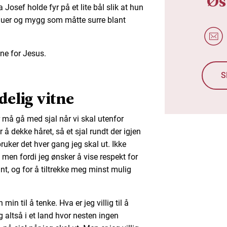
Øs
Josef holde fyr på et lite bål slik at hun
 fluer og mygg som måtte surre blant
nne for Jesus.
S
delig vitne
er må gå med sjal når vi skal utenfor
r å dekke håret, så et sjal rundt der igjen
ruker det hver gang jeg skal ut. Ikke
, men fordi jeg ønsker å vise respekt for
ant, og for å tiltrekke meg minst mulig
in til å tenke. Hva er jeg villig til å
g altså i et land hvor nesten ingen