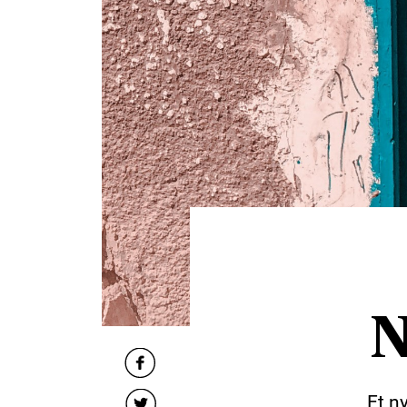
N
Et ny