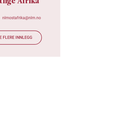
tlige Afrika
nlmostafrika@nlm.no
E FLERE INNLEGG