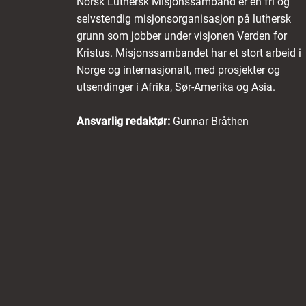
Norsk Luthersk Misjonssamband er en fri og
selvstendig misjonsorganisasjon på luthersk
grunn som jobber under visjonen Verden for
Kristus. Misjonssambandet har et stort arbeid i
Norge og internasjonalt, med prosjekter og
utsendinger i Afrika, Sør-Amerika og Asia.
Ansvarlig redaktør:
Gunnar Bråthen